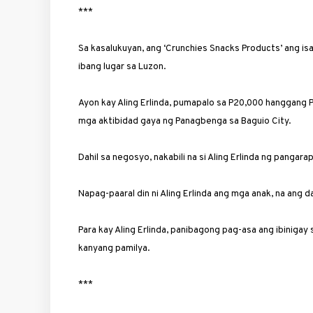
***
Sa kasalukuyan, ang ‘Crunchies Snacks Products’ ang is
ibang lugar sa Luzon.
Ayon kay Aling Erlinda, pumapalo sa P20,000 hanggang 
mga aktibidad gaya ng Panagbenga sa Baguio City.
Dahil sa negosyo, nakabili na si Aling Erlinda ng panga
Napag-paaral din ni Aling Erlinda ang mga anak, na ang 
Para kay Aling Erlinda, panibagong pag-asa ang ibinigay
kanyang pamilya.
***