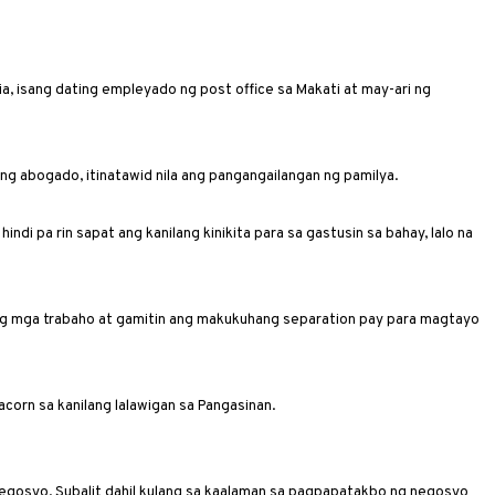
ia, isang dating empleyado ng post office sa Makati at may-ari ng
g abogado, itinatawid nila ang panganga­ilangan ng pamilya.
di pa rin sapat ang kanilang ­kinikita para sa gastusin sa bahay, lalo na
ng mga trabaho at gamitin ang makukuhang separation pay para magtayo
corn sa kanilang lalawigan sa Pangasinan.
egosyo. Subalit dahil kulang sa kaalaman sa pagpapatakbo ng negosyo