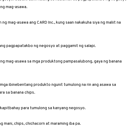
n ng mag-asawa.
 ng mag-asawa ang CARD Inc., kung saan nakakuha siya ng maliit na
amang pagpapatakbo ng negosyo at paggamit ng salapi.
ang mag-asawa sa mga produktong pam­pasalubong, gaya ng banana
g mga ibinebentang produkto ngunit tumulong na rin ang asawa sa
a sa banana chips.
ang kapitbahay para tumulong sa kanyang ­negosyo.
g mani, chips, chichacorn at maraming iba pa.