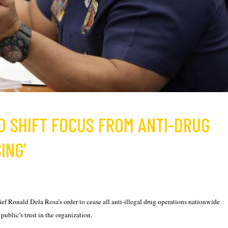
O SHIFT FOCUS FROM ANTI-DRUG
ING’
f Ronald Dela Rosa’s order to cease all anti-illegal drug operations nationwide
 public’s trust in the organization.