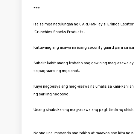
***
Isa sa mga natulungan ng CARD-MRI ay si Erlinda Labitor
‘Crunchies Snacks Products’.
Katuwang ang asawa na isang security guard para sa isan
Subalit kahit anong trabaho ang gawin ng mag-asawa ay hin
sa pag-aaral ng mga anak.
Kaya nagpasya ang mag-asawa na umalis sa kani-kanila
ng sariling negosyo.
Unang sinubukan ng mag-asawa ang pagtitinda ng chicha
Noong una, maganda ang takbo at maayos ang kita ng n