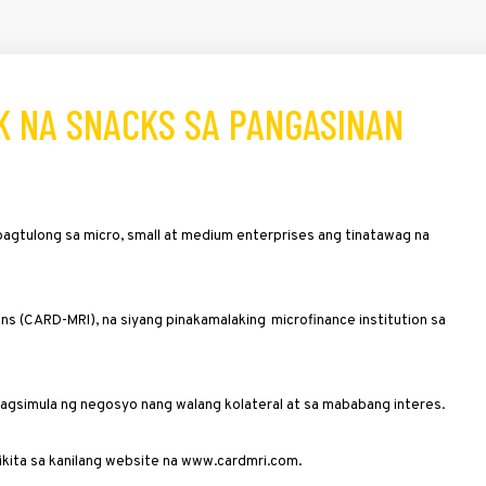
K NA SNACKS SA PANGASINAN
gtulong sa micro, small at medium enterprises ang tinatawag na
ns (CARD-MRI), na siyang pinakamalaking microfinance institution sa
simula ng negosyo nang walang kolate­ral at sa mababang interes.
akikita sa kanilang website na www.cardmri.com.