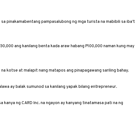
a sa pinakamabentang pampasalubong ng mga turista na mabibili sa iba’t
P30,000 ang kanilang benta kada araw ­habang P100,000 naman kung may
rap na kotse at malapit nang matapos ang pinapagawang sariling bahay.
dalawa ay balak sumunod sa kanilang yapak bilang entrepreneur.
 sa kanya ng CARD Inc. na ngayon ay kanyang tinatamasa pati na ng