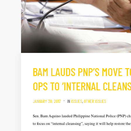
BAM LAUDS PNP’S MOVE T
OPS TO ‘INTERNAL CLEANS
JANUARY 30, 2017
IN
ISSUES
,
OTHER ISSUES
Sen. Bam Aquino lauded Philippine National Police (PNP) chie
to focus on “internal cleansing”, saying it will help restore the