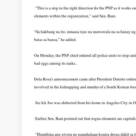
“This is a step in the right direction for the PNP as it works 
elements within the organization,” said Sen. Bam.
“Sa hakbang na ito, umaasa tayo na mawawala na sa hanay ng
batas sa bansa,” he added.
On Monday, the PNP chief ordered all police units to stop anti
bad eggs among its ranks.
Dela Rosa’s announcement came after President Duterte ordered
involved in the kidnapping and murder of a South Korean bu
Jee Ick Joo was abducted from his home in Angeles City in 
Earlier, Sen. Bam pointed out that rogue elements are capitali
“Humihina ang giyera ng pamahalaan kontra droga dahil sa 