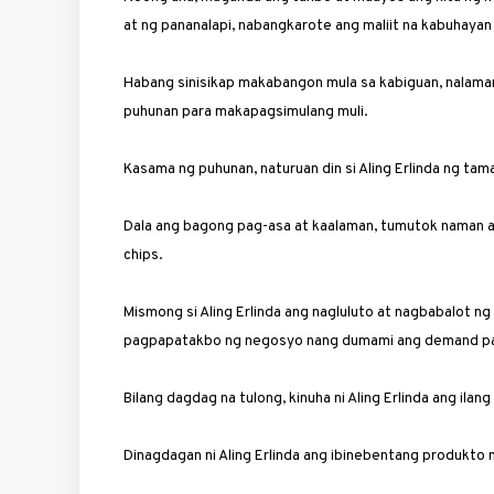
at ng pananalapi, nabangkarote ang maliit na kabuhaya
Habang sinisikap makabangon mula sa kabiguan, nalaman
puhunan para makapagsimulang muli.
Kasama ng puhunan, naturuan din si Aling ­Erlinda ng t
Dala ang bagong pag-asa at kaalaman, tumutok naman 
chips.
Mismong si Aling Erlinda ang nagluluto at nagbabalot n
pagpapatakbo ng negosyo nang dumami ang demand par
Bilang dagdag na tulong, kinuha ni Aling ­Erlinda ang il
Dinagdagan ni Aling Erlinda ang ibinebentang produkto n