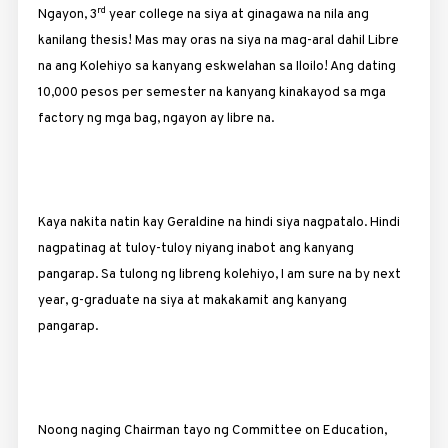
rd
Ngayon, 3
year college na siya at ginagawa na nila ang
kanilang thesis! Mas may oras na siya na mag-aral dahil Libre
na ang Kolehiyo sa kanyang eskwelahan sa Iloilo! Ang dating
10,000 pesos per semester na kanyang kinakayod sa mga
factory ng mga bag, ngayon ay libre na.
Kaya nakita natin kay Geraldine na hindi siya nagpatalo. Hindi
nagpatinag at tuloy-tuloy niyang inabot ang kanyang
pangarap. Sa tulong ng libreng kolehiyo, I am sure na by next
year, g-graduate na siya at makakamit ang kanyang
pangarap.
Noong naging Chairman tayo ng Committee on Education,