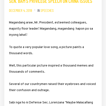
SEN. BAM’S PRIVILEGE SPEECH ON CHINA ISSUES
DECEMBER 4, 2018
IN
SPEECHES
Magandang araw, Mr. President, esteemed colleagues,
majority floor leader! Magandang, magandang hapon po sa
inyong lahat!
To quote a very popular love song, a picture paints a
thousand words.
Well, this particular picture inspired a thousand memes and
thousands of comments.
Several of our countrymen raised their eyebrows and voiced
their confusion and outrage.
Sabi nga ho ni Defense Sec. Lorenzana “Maybe Malacañang