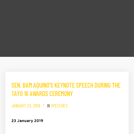
SEN. BAM AQUINO’S KEYNOTE SPEECH DURING THE
TAYO 16 AWARDS CEREMONY
JANUARY 23, 2019
IN
SPEECHES
23 January 2019