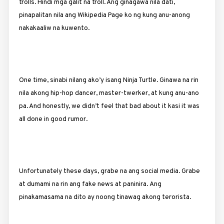
trolls. Hindi mga galit na troll. Ang ginagawa nila dati,
pinapalitan nila ang Wikipedia Page ko ng kung anu-anong
nakakaaliw na kuwento.
One time, sinabi nilang ako’y isang Ninja Turtle. Ginawa na rin
nila akong hip-hop dancer, master-twerker, at kung anu-ano
pa. And honestly, we didn’t feel that bad about it kasi it was
all done in good rumor.
Unfortunately these days, grabe na ang social media. Grabe
at dumami na rin ang fake news at paninira. Ang
pinakamasama na dito ay noong tinawag akong terorista.