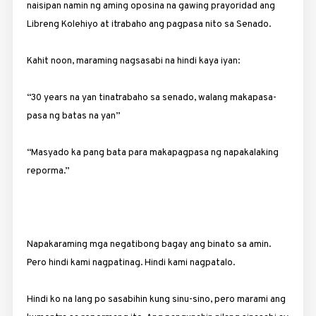
naisipan namin ng aming oposina na gawing prayoridad ang
Libreng Kolehiyo at itrabaho ang pagpasa nito sa Senado.
Kahit noon, maraming nagsasabi na hindi kaya iyan:
“30 years na yan tinatrabaho sa senado, walang makapasa-
pasa ng batas na yan”
“Masyado ka pang bata para makapagpasa ng napakalaking
reporma.”
Napakaraming mga negatibong bagay ang binato sa amin.
Pero hindi kami nagpatinag. Hindi kami nagpatalo.
Hindi ko na lang po sasabihin kung sinu-sino, pero marami ang