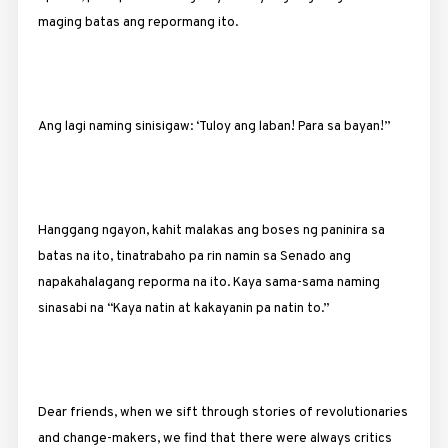
maging batas ang repormang ito.
Ang lagi naming sinisigaw: ‘Tuloy ang laban! Para sa bayan!”
Hanggang ngayon, kahit malakas ang boses ng paninira sa
batas na ito, tinatrabaho pa rin namin sa Senado ang
napakahalagang reporma na ito. Kaya sama-sama naming
sinasabi na “Kaya natin at kakayanin pa natin to.”
Dear friends, when we sift through stories of revolutionaries
and change-makers, we find that there were always critics