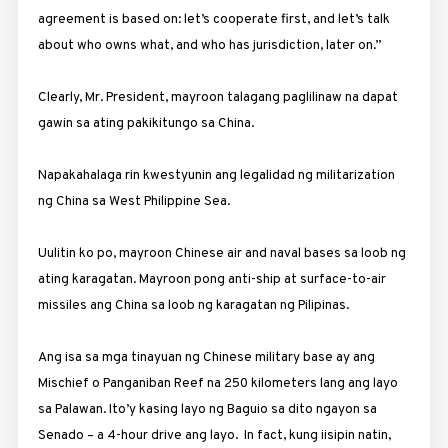
agreement is based on: let’s cooperate first, and let’s talk
about who owns what, and who has jurisdiction, later on.”
Clearly, Mr. President, mayroon talagang paglilinaw na dapat
gawin sa ating pakikitungo sa China.
Napakahalaga rin kwestyunin ang legalidad ng militarization
ng China sa West Philippine Sea.
Uulitin ko po, mayroon Chinese air and naval bases sa loob ng
ating karagatan. Mayroon pong anti-ship at surface-to-air
missiles ang China sa loob ng karagatan ng Pilipinas.
Ang isa sa mga tinayuan ng Chinese military base ay ang
Mischief o Panganiban Reef na 250 kilometers lang ang layo
sa Palawan. Ito’y kasing layo ng Baguio sa dito ngayon sa
Senado – a 4-hour drive ang layo. In fact, kung iisipin natin,