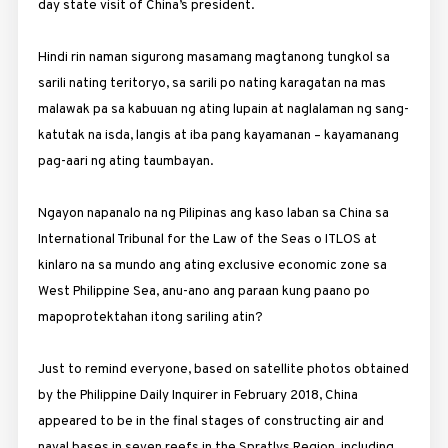
day state visit of China’s president.
Hindi rin naman sigurong masamang magtanong tungkol sa
sarili nating teritoryo, sa sarili po nating karagatan na mas
malawak pa sa kabuuan ng ating lupain at naglalaman ng sang-
katutak na isda, langis at iba pang kayamanan – kayamanang
pag-aari ng ating taumbayan.
Ngayon napanalo na ng Pilipinas ang kaso laban sa China sa
International Tribunal for the Law of the Seas o ITLOS at
kinlaro na sa mundo ang ating exclusive economic zone sa
West Philippine Sea, anu-ano ang paraan kung paano po
mapoprotektahan itong sariling atin?
Just to remind everyone, based on satellite photos obtained
by the Philippine Daily Inquirer in February 2018, China
appeared to be in the final stages of constructing air and
naval bases in seven reefs in the Spratlys Region, including