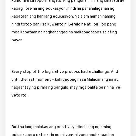
kumontra sa repormang ito. Ang pangunahin nilang sinasabi ay
kapag libre na ang edukasyon, hindi na pahahalagahan ng
kabataan ang kanilang edukasyon. Na alam naman naming
hindi totoo dahil sa kuwento ni Geraldine at libu-libo pang
mga kabataan na naghahangad na makapagtapos sa ating
bayan.
Every step of the legislative process had a challenge. And
until the last moment – kahit noong nasa Malacanang na at
nagaantay ng pirma ng pangulo, may mga balita pa rin na ive-
veto ito.
Buti na lang malakas ang positivity! Hindi lang ng aming
opisina, pero pati na rin ng milyun-milyong naghangad na