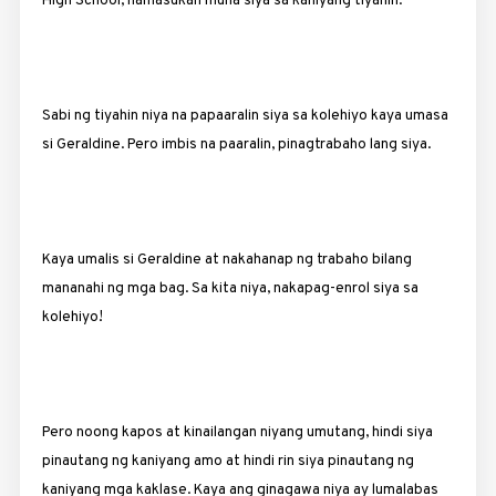
High School, namasukan muna siya sa kaniyang tiyahin.
Sabi ng tiyahin niya na papaaralin siya sa kolehiyo kaya umasa
si Geraldine. Pero imbis na paaralin, pinagtrabaho lang siya.
Kaya umalis si Geraldine at nakahanap ng trabaho bilang
mananahi ng mga bag. Sa kita niya, nakapag-enrol siya sa
kolehiyo!
Pero noong kapos at kinailangan niyang umutang, hindi siya
pinautang ng kaniyang amo at hindi rin siya pinautang ng
kaniyang mga kaklase. Kaya ang ginagawa niya ay lumalabas