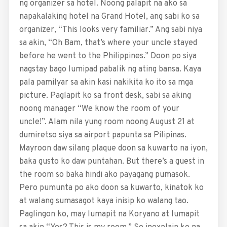
ng organizer sa hotel. Noong palapit na ako sa
napakalaking hotel na Grand Hotel, ang sabi ko sa
organizer, “This looks very familiar.” Ang sabi niya
sa akin, “Oh Bam, that’s where your uncle stayed
before he went to the Philippines.” Doon po siya
nagstay bago lumipad pabalik ng ating bansa. Kaya
pala pamilyar sa akin kasi nakikita ko ito sa mga
picture. Paglapit ko sa front desk, sabi sa aking
noong manager “We know the room of your
uncle!”. Alam nila yung room noong August 21 at
dumiretso siya sa airport papunta sa Pilipinas.
Mayroon daw silang plaque doon sa kuwarto na iyon,
baka gusto ko daw puntahan. But there’s a guest in
the room so baka hindi ako payagang pumasok.
Pero pumunta po ako doon sa kuwarto, kinatok ko
at walang sumasagot kaya inisip ko walang tao.
Paglingon ko, may lumapit na Koryano at lumapit