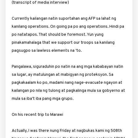
(transcript of media interview)
Currently kailangan natin suportahan ang AFP sa lahat ng
kanilang operations. On going pa po ang operations. Hindi pa
po natatapos. That should be foremost. Yun yung
pinakamahalaga that we support our troops sa kanilang
pagsugpo sa lawless elements na ‘to.
Pangalawa, siguraduhin po natin na ang mga kababayan natin
sa lugar, ay matulungan at mabigyan ng proteksyon. Sa
pagkakaalam ko po, madami nang nage-evacuate ngayon at
kailangan po nila ng tulong at pagkalinga mula sa gobyerno at
mula sa iba’t iba pang mga grupo.
On his recent trip to Marawi
Actually, I was there nung Friday at nagbukas kami ng 508th