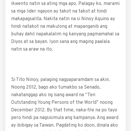
ikwento natin sa ating mga apo. Palagay ko, marami
sa mga lider ngayon ay takot na takot at hindi
makapagsalita. Nakita natin na si Ninoy Aquino ay
hindi natakot na makulong at mapanganib ang
buhay dahil napakalalim ng kanyang pagmamahal sa
Diyos at sa bayan. Iyon sana ang maging paalala
natin sa araw na ito.
Si Tito Ninoy, palaging nagpaparamdam sa akin.
Noong 2012, bago ako tumakbo sa Senado,
nakatanggap ako ng isang award na “Ten
Outstanding Young Persons of the World” noong
December 2012. By that time, naka-file na po tayo
pero hindi pa nagsisimula ang kampanya. Ang award
ay ibibigay sa Taiwan. Pagdating ko doon, dinala ako