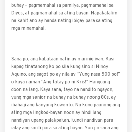
buhay – pagmamahal sa pamilya, pagmamahal sa
Diyos, at pagmamahal sa ating bayan. Napakalalim
na kahit ano ay handa nating ibigay para sa ating
mga minamahal.
Sana po, ang kabataan natin ay marinig iyan. Kasi
kapag tinatanong ko po sila kung sino si Ninoy
Aquino, ang sagot po ay nila ay “Yung nasa 500 po!”
o kaya naman “Ang tatay po ni Kris!” Hanggang
doon na lang. Kaya sana, tayo na nandito ngayon,
yung mga senior na buhay na buhay noong 80s, ay
ibahagi ang kanyang kuwento. Na kung paanong ang
ating mga lingkod-bayan noon ay hindi lang
nandiyan upang palakpakan, kundi nandiyan para
ialay ang sarili para sa ating bayan. Yun po sana ang