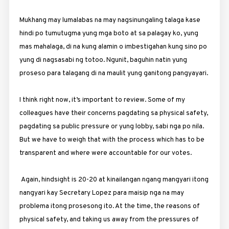
Mukhang may lumalabas na may nagsinungaling talaga kase
hindi po tumutugma yung mga boto at sa palagay ko, yung
mas mahalaga, di na kung alamin o imbestigahan kung sino po
yung di nagsasabi ng totoo. Ngunit, baguhin natin yung
proseso para talagang di na maulit yung ganitong pangyayari.
I think right now, it’s important to review. Some of my
colleagues have their concerns pagdating sa physical safety,
pagdating sa public pressure or yung lobby, sabi nga po nila.
But we have to weigh that with the process which has to be
transparent and where were accountable for our votes.
Again, hindsight is 20-20 at kinailangan ngang mangyari itong
nangyari kay Secretary Lopez para maisip nga na may
problema itong prosesong ito. At the time, the reasons of
physical safety, and taking us away from the pressures of