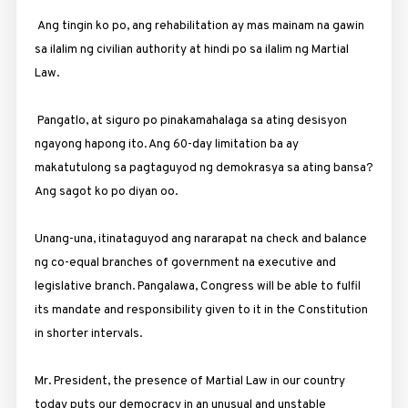
Ang tingin ko po, ang rehabilitation ay mas mainam na gawin
sa ilalim ng civilian authority at hindi po sa ilalim ng Martial
Law.
Pangatlo, at siguro po pinakamahalaga sa ating desisyon
ngayong hapong ito. Ang 60-day limitation ba ay
makatutulong sa pagtaguyod ng demokrasya sa ating bansa?
Ang sagot ko po diyan oo.
Unang-una, itinataguyod ang nararapat na check and balance
ng co-equal branches of government na executive and
legislative branch. Pangalawa, Congress will be able to fulfil
its mandate and responsibility given to it in the Constitution
in shorter intervals.
Mr. President, the presence of Martial Law in our country
today puts our democracy in an unusual and unstable