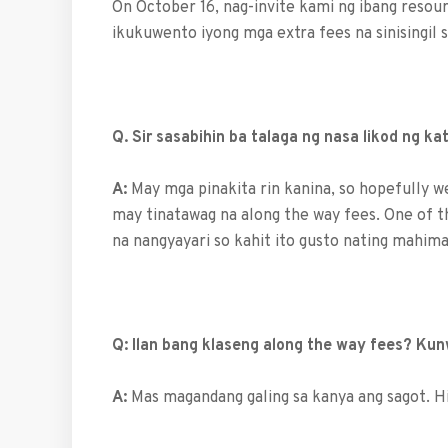
On October 16, nag-invite kami ng ibang resou
ikukuwento iyong mga extra fees na sinisingil s
Q. Sir sasabihin ba talaga ng nasa likod ng ka
A:
May mga pinakita rin kanina, so hopefully we 
may tinatawag na along the way fees. One of
na nangyayari so kahit ito gusto nating mahim
Q: Ilan bang klaseng along the way fees? Ku
A:
Mas magandang galing sa kanya ang sagot. Hind