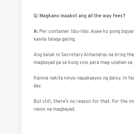
Q:
Magkano inaabot ang all the way fees?
A:
Per container libu-libo. Ayaw ko pong bigya
kanila talaga galing.
Ang balak ni Secretary Almendras na bring th
magbayad pa sa kung sino para mag-unahan sa 
Kanina nakita ninyo napakaayos ng daloy. In fa
day.
But still, there’s no reason for that. For the 
rason na magbayad.