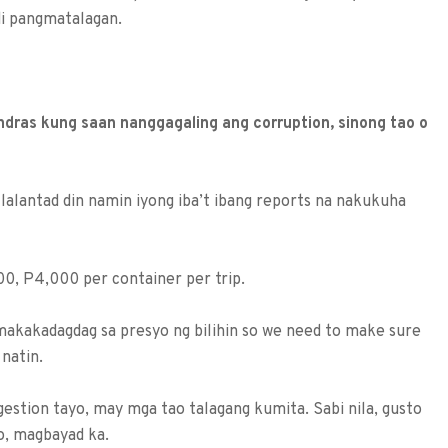
di pangmatalagan.
ndras kung saan nanggagaling ang corruption, sinong tao o
Ilalantad din namin iyong iba’t ibang reports na nakukuha
00, P4,000 per container per trip.
, makakadagdag sa presyo ng bilihin so we need to make sure
natin.
estion tayo, may mga tao talagang kumita. Sabi nila, gusto
o, magbayad ka.