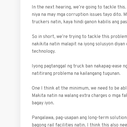
In the next hearing, we’re going to tackle this
niya na may mga corruption issues tayo dito. M
truckers natin, kaya hindi ganon kabilis ang pa
So in short, we’re trying to tackle this proble
nakikita natin malapit na iyong solusyon diyan
technology.
Iyong pagtanggal ng truck ban nakapag-ease ng 
natitirang problema na kailangang tugunan.
One I think at the minimum, we need to be able
Makita natin na walang extra charges o mga fa
bagay iyon.
Pangalawa, pag-usapan ang long-term solution
bagong rail facilities natin. I think this also 