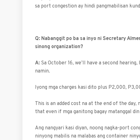
sa port congestion ay hindi pangmabilisan kun
Q: Nabanggit po ba sa inyo ni Secretary Alme
sinong organization?
A:
Sa October 16, we’ll have a second hearing, 
namin.
Iyong mga charges kasi dito plus P2,000, P3,0
This is an added cost na at the end of the day
that even if mga ganitong bagay matanggal din 
Ang nangyari kasi diyan, noong nagka-port cong
ninyong mabilis na malabas ang container niny