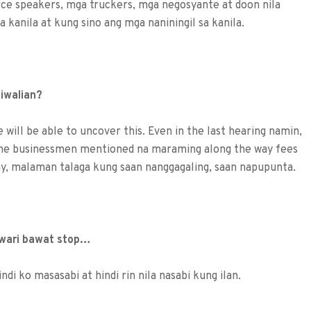
rce speakers, mga truckers, mga negosyante at doon nila
a kanila at kung sino ang mga naniningil sa kanila.
tiwalian?
will be able to uncover this. Even in the last hearing namin,
 the businessmen mentioned na maraming along the way fees
ay, malaman talaga kung saan nanggagaling, saan napupunta.
nwari bawat stop…
i ko masasabi at hindi rin nila nasabi kung ilan.