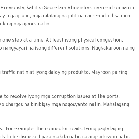
. Previously, kahit si Secretary Almendras, na-mention na rin
ay mga grupo, mga nilalang na pilit na nag-e-extort sa mga
sok ng mga goods natin.
m one step at a time. At least iyong physical congestion,
 o nangyayari na iyong different solutions. Nagkakaroon na ng
traffic natin at iyong daloy ng produkto. Mayroon pa ring
 to resolve iyong mga corruption issues at the ports.
ke charges na binibigay mga negosyante natin. Mahalagang
s. For example, the connector roads. Iyong paglatag ng
needs to be discussed para makita natin na ang solusyon natin