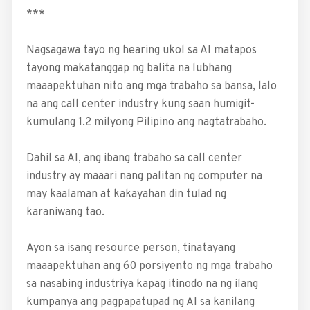
***
Nagsagawa tayo ng hearing ukol sa AI matapos
tayong makatanggap ng balita na lubhang
maaapektuhan nito ang mga trabaho sa bansa, lalo
na ang call center industry kung saan ­humigit-
kumulang 1.2 milyong Pilipino ang nagtatrabaho.
Dahil sa AI, ang ibang trabaho sa call center
industry ay maaari nang palitan ng computer na
may kaalaman at kakayahan din tulad ng
karaniwang tao.
Ayon sa isang resource person, tinatayang
maaapektuhan ang 60 porsiyento ng mga trabaho
sa nasabing industriya kapag itinodo na ng ilang
kumpanya ang pagpapatupad ng AI sa kanilang