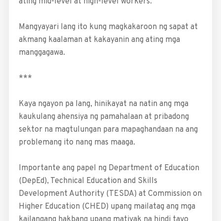
ating mid-level at high-level workers.
Mangyayari lang ito kung magkakaroon ng sapat at
akmang kaalaman at kakayanin ang ating mga
manggagawa.
***
Kaya ngayon pa lang, hinikayat na natin ang mga
kaukulang ahensiya ng pamahalaan at pribadong
sektor na magtulungan para mapaghandaan na ang
problemang ito nang mas maaga.
Importante ang papel ng Department of Education
(DepEd), Technical Education and Skills
Development Authority (TESDA) at Commission on
Higher Education (CHED) upang mailatag ang mga
kailangang hakbang upang matiyak na hindi tayo