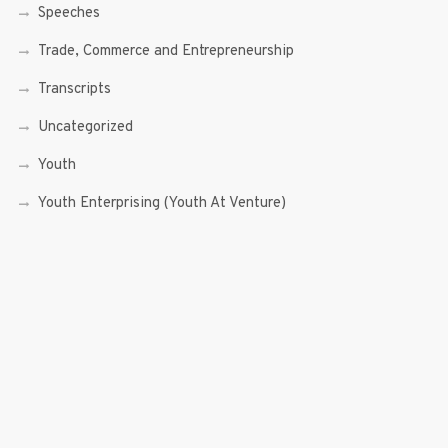
Speeches
Trade, Commerce and Entrepreneurship
Transcripts
Uncategorized
Youth
Youth Enterprising (Youth At Venture)
RECENT POSTS
Sen. Bam Aquino’s Valedictory Speech
Sen. Bam vows to continue serving Filipino people in a
private capacity