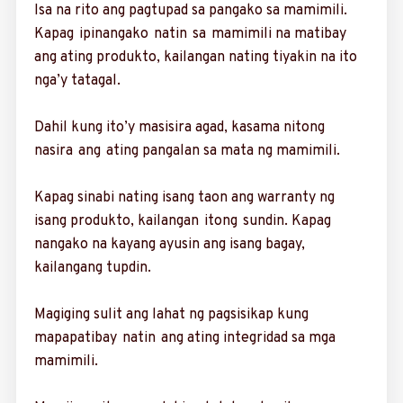
Isa na rito ang pagtupad sa pangako sa mamimili.
Kapag ipina­ngako natin sa mami­mili na matibay
ang ating produkto, kailangan na­ting tiyakin na ito
nga’y tatagal.
Dahil kung ito’y masisira agad, kasama nitong
nasira ang ating pangalan sa mata ng mamimili.
Kapag sinabi ­nating isang taon ang ­warranty ng
isang produkto, kailangan itong sundin. Kapag
nangako na ka­yang ayusin ang isang ba­gay,
kailangang ­tupdin.
Magiging sulit ang lahat ng pagsisikap kung
mapapatibay natin ang ating integridad sa mga
mamimili.