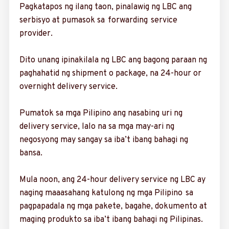
Pagkatapos ng ilang taon, pinalawig ng LBC ang
serbisyo at pumasok sa forwarding service
provider.
Dito unang ipinakilala ng LBC ang bagong paraan ng
paghahatid ng shipment o package, na 24-hour or
overnight delivery service.
Pumatok sa mga Pili­pino ang nasabing uri ng
delivery service, lalo na sa mga may-ari ng
negosyong may sangay sa iba’t ibang bahagi ng
bansa.
Mula noon, ang 24-hour delivery service ng LBC ay
naging maaa­sahang katulong ng mga Pilipino sa
pagpapadala ng mga pakete, bagahe, dokumento at
maging produkto sa iba’t ibang bahagi ng Pilipinas.