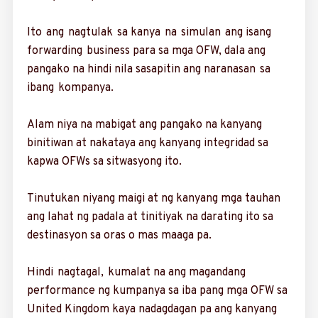
Ito ang nagtulak sa kanya na simulan ang isang
forwarding business para sa mga OFW, dala ang
pangako na hindi nila sasapitin ang naranasan sa
ibang kom­pan­ya.
Alam niya na mabigat ang pangako na kanyang
binitiwan at nakataya ang kanyang inte­gri­dad sa
kapwa OFWs sa sitwasyong ito.
Tinutukan niyang ma­igi at ng kanyang mga tauhan
ang lahat ng padala at tinitiyak na darating ito sa
destinasyon sa oras o mas maaga pa.
Hindi nagtagal, ku­ma­lat na ang magandang
performance ng kumpanya sa iba pang mga OFW sa
United Kingdom kaya nadagdagan pa ang kanyang