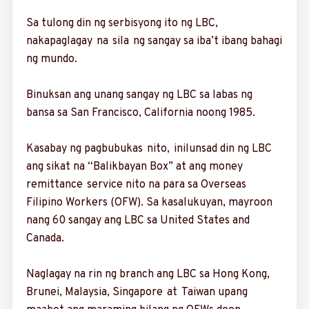
Sa tulong din ng serbisyong ito ng LBC,
nakapaglagay na sila ng sangay sa iba’t ibang bahagi
ng mundo.
Binuksan ang unang sangay ng LBC sa labas ng
bansa sa San Francisco, California noong 1985.
Kasabay ng pagbu­bukas nito, inilunsad din ng LBC
ang sikat na “Balikbayan Box” at ang ­money
remittance service nito na para sa Overseas
Filipino Workers (OFW). Sa kasalukuyan, mayroon
nang 60 sa­ngay ang LBC sa United States and
Canada.
Naglagay na rin ng branch ang LBC sa Hong Kong,
Brunei, ­Malaysia, Singapore at Taiwan upang