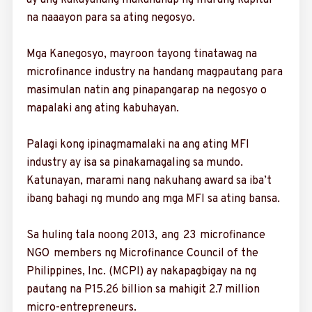
ay ang kakayahang makahanap ng murang kapital
na naaayon para sa ating negosyo.
Mga Kanegosyo, may­roon tayong tinatawag na
microfinance industry na handang magpautang para
masimulan natin ang pinapangarap na negosyo o
mapalaki ang ating kabuhayan.
Palagi kong ipinagmamalaki na ang ating MFI
industry ay isa sa pinakamagaling sa mundo.
Katunayan, marami nang nakuhang award sa iba’t
ibang bahagi ng mundo ang mga MFI sa ating bansa.
Sa huling tala noong 2013, ang 23 microfinance
NGO members ng Microfinance Council of the
Philippines, Inc. (MCPI) ay nakapagbigay na ng
pautang na P15.26 billion sa mahigit 2.7 million
micro-entrepreneurs.