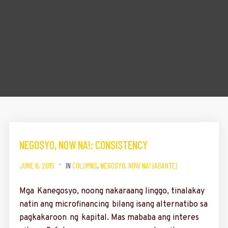
NEGOSYO, NOW NA!: CONSISTENCY
JUNE 6, 2015
IN
COLUMNS
,
NEGOSYO, NOW NA! (ABANTE)
Mga Kanegosyo, noong nakaraang linggo, tinalakay
natin ang micro­financing bilang isang alter­natibo sa
pagkakaroon ng kapital. Mas mababa ang interes