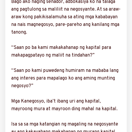
Bago ako naging senador, adbokasiya ko na talaga
ang pagtulong sa maliliit na negosyante. At sa araw-
araw kong pakikisalamuha sa ating mga kababayan
na nais magnegosyo, pare-pareho ang kanilang mga
tanong.
“Saan po ba kami makakahanap ng kapital para
makapagpatayo ng maliit na tindahan?”
“Saan po kami puwedeng humiram na mababa lang
ang interes para mapalago ko ang aming munting
negosyo?”
Mga Kanegosyo, iba’t ibang uri ang kapital,
mayroong mura at mayroon ding mahal na kapital.
Isa sa sa mga kata­ngian ng magaling na negosyante