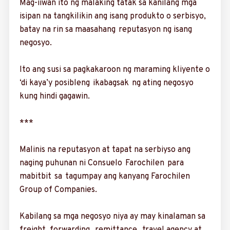
Mag-iiwan ito ng ma­laking tatak sa kanilang mga
isipan na tangkili­kin ang isang produkto o serbisyo,
batay na rin sa maasahang reputasyon ng isang
negosyo.
Ito ang susi sa pagkakaroon ng maraming kliyente o
‘di kaya’y posibleng ikabagsak ng ating negosyo
kung hindi gagawin.
***
Malinis na ­reputasyon at tapat na serbiyso ang
naging puhunan ni Consuelo Farochilen para
mabitbit sa tagumpay ang kanyang Farochilen
Group of Companies.
Kabilang sa mga negosyo niya ay may kina­laman sa