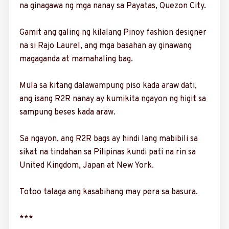
na ginagawa ng mga nanay sa Payatas, Quezon City.
Gamit ang galing ng kilalang Pinoy fashion designer
na si Rajo Laurel, ang mga basahan ay ginawang
magaganda at mamahaling bag.
Mula sa kitang dalawampung piso kada araw dati,
ang isang R2R nanay ay kumikita ngayon ng higit sa
sampung beses kada araw.
Sa ngayon, ang R2R bags ay hindi lang mabibili sa
sikat na tindahan sa Pilipinas kundi pati na rin sa
United Kingdom, Japan at New York.
Totoo talaga ang ka­sabihang may pera sa basura.
***