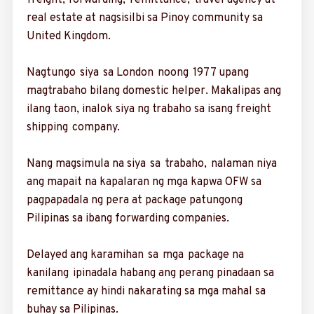
freight, forwar­ding, remittance, ­travel agency at
real estate at nagsisilbi sa Pinoy community sa
United Kingdom.
Nagtungo siya sa London noong 1977 upang
magtrabaho bilang domestic helper. Makalipas ang
ilang taon, inalok siya ng trabaho sa isang freight
shipping com­pany.
Nang magsimula na siya sa trabaho, nalaman niya
ang mapait na kapalaran ng mga kapwa OFW sa
pagpapadala ng pera at package patu­ngong
Pilipinas sa ibang forwarding companies.
Delayed ang karamihan sa mga package na
kanilang ipinadala ­habang ang perang pina­daan sa
remittance ay hindi nakarating sa mga mahal sa
buhay sa Pilipinas.