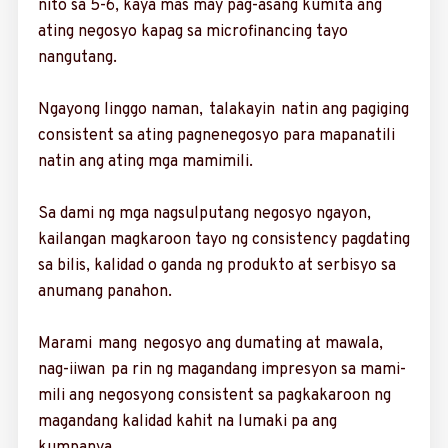
nito sa 5-6, kaya mas may pag-asang kumita ang
ating negosyo kapag sa microfinancing tayo
nangutang.
Ngayong linggo naman, talakayin natin ang pagiging
consistent sa ating pagnenegosyo para mapanatili
natin ang ating mga mamimili.
Sa dami ng mga nagsulputang negosyo nga­yon,
kailangan magkaroon tayo ng consistency pagdating
sa bilis, kali­dad o ganda ng produkto at serbisyo sa
anumang panahon.
Marami mang negosyo ang dumating at mawala,
nag-iiwan pa rin ng magandang impresyon sa mami­
mili ang negosyong consistent sa pagkakaroon ng
magandang kalidad kahit na lumaki pa ang