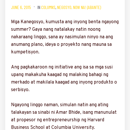
JUNE 6, 2015
IN
COLUMNS
,
NEGOSYO, NOW NA! (ABANTE)
Mga Kanegosyo, kumusta ang inyong benta ngayong
summer? Gaya nang natalakay natin noong
nakaraang linggo, sana ay nasimulan ninyo na ang
anumang plano, ideya o proyekto nang mauna sa
kumpetisyon.
Ang pagkakaroon ng initiative ang isa sa mga susi
upang makakuha kaagad ng malaking bahagi ng
merkado at makilala kaagad ang inyong produkto o
serbisyo.
Ngayong linggo naman, simulan natin ang ating
talakayan sa sinabi ni Amar Bhide, isang manunulat
at propesor ng entrepreneurship ng Harvard
Business School at Columbia University.