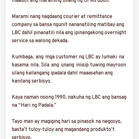
maabot ang mara­ming bilang ng OFWs doon.
Marami nang nagdaang courier at remittance
company sa bansa ngunit nana­natiling matibay ang
LBC dahil pinanatili nila ang ipi­nangakong overnight
service sa walong dekada.
Kumbaga, ang mga customer ng LBC ay lumaki na
kasama nila. Sila ang unang iniisip tuwing mayroon
silang kailangang ipadala dahil maaasahan ang
kanilang serbisyo.
Kaya naman noong 1990, nakuha ng LBC ang bansag
na “Hari ng Padala.”
Tayo man ay magi­ging hari sa pinasok na negosyo,
basta’t tuloy-tuloy ang magandang produkto’t
serbisyo.