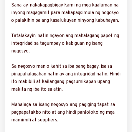
Sana ay nakakapag­bigay kami ng mga kaala­man na
inyong magagamit para makapagsimula ng negosyo
o palakihin pa ang kasalukuyan ninyong kabuhayan.
Tatalakayin natin nga­yon ang mahalagang papel ng
integridad sa tagumpay o kabiguan ng isang
negosyo.
Sa negosyo man o kahit sa iba pang bagay, isa sa
pinapahalagahan natin ay ang integridad natin. Hindi
ito mabibili at kailangang ­pagsumikapan upang
makita ng iba ito sa atin.
Mahalaga sa isang negosyo ang pagiging ta­pat sa
pagpapatakbo nito at ang hindi panlo­loko ng mga
mamimili at ­suppliers.