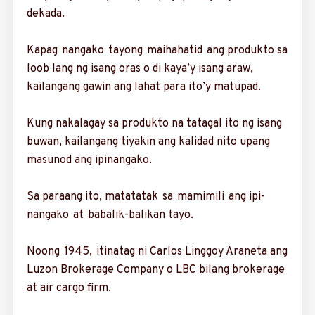
dekada.
Kapag nangako ta­yong maihahatid ang produkto sa
loob lang ng isang oras o di kaya’y isang araw,
kailangang gawin ang lahat para ito’y matupad.
Kung nakalagay sa pro­dukto na tatagal ito ng isang
buwan, kaila­ngang tiyakin ang kalidad nito upang
masunod ang ipinangako.
Sa paraang ito, mata­ta­tak sa mamimili ang ipi­
nangako at babalik-­balikan tayo.
Noong 1945, itinatag ni Carlos Linggoy Araneta ang
Luzon Brokerage Company o LBC ­bilang brokerage
at air cargo firm.