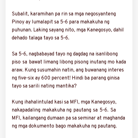
Subalit, karamihan pa rin sa mga negosyanteng
Pinoy ay lumalapit sa 5-6 para makakuha ng
puhunan. Laking sayang nito, mga Kanegosyo, dahil
dehado talaga tayo sa 5-6.
Sa 5-6, nagbabayad tayo ng dagdag na isanlibong
piso sa bawat limang libong pisong inutang mo kada
araw. Kung susumahin natin, ang buwanang interes
ng five-six ay 600 percent! Hindi ba parang ginisa
tayo sa sarili nating mantika?
Kung ihahalintulad kasi sa MFI, mga Kanegosyo,
nakapadaling makakuha ng pautang sa 5-6. Sa
MFI, kailangang dumaan pa sa seminar at maghanda
ng mga dokumento bago makakuha ng pautang.