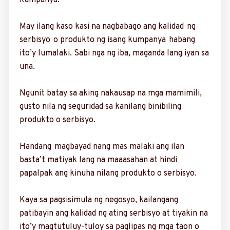
kumpanya.
May ilang kaso kasi na nagbabago ang kalidad ng
serbisyo o produkto ng isang kum­panya habang
ito’y luma­laki. Sabi nga ng iba, maganda lang iyan sa
una.
Ngunit batay sa aking nakausap na mga mami­mili,
gusto nila ng seguridad sa kanilang binibi­ling
produkto o serbisyo.
Handang ­magbayad nang mas malaki ang ilan
basta’t matiyak lang na maaasahan at hindi
papalpak ang kinuha nilang produkto o serbisyo.
Kaya sa pagsisimula ng negosyo, kailangang
patibayin ang kalidad ng ating serbisyo at ­tiyakin na
ito’y magtutuluy-­tuloy sa pag­lipas ng mga taon o