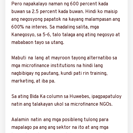
Pero napakalayo naman ng 600 percent kada
buwan sa 2.5 percent kada buwan. Hindi ko maisip
ang negosyong papatok na kayang malampa­san ang
600% na interes. Sa madaling salita, mga
Kanegosyo, sa 5-6, talo talaga ang ating negosyo at
mababaon tayo sa utang.
Mabuti na lang at mayroon tayong alterna­tibo sa
mga microfinance institutions na hindi lang
nagbibigay ng pautang, kundi pati rin training,
marketing, at iba pa.
Sa ating Bida Ka co­lumn sa Huwebes, ipagpapatuloy
natin ang talakayan ukol sa microfinance NGOs.
Aalamin natin ang mga posibleng tulong para
mapalago pa ang ang sektor na ito at ang mga