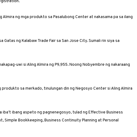
gistration.
ing Almira ng mga produkto sa Pasalubong Center at nakasama pa sa ilang
sa Gatas ng Kalabaw Trade Fair sa San Jose City. Sumali rin siya sa
, nakapag-uwi si Aling Almira ng P9,955. Noong Nobyembre ng nakaraang
 produkto sa merkado, tinulungan din ng Negosyo Center si Aling Almira
sa iba’t ibang aspeto ng pagnenegosyo, tulad ng Effective Business
t, Simple Bookkeeping, Business Continuity Planning at Personal