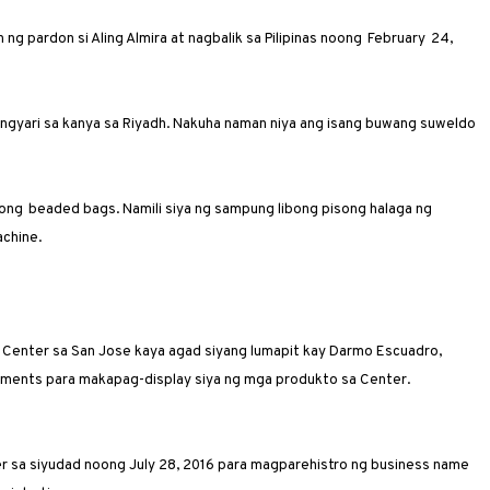
 par­don si Aling ­Almira at nagbalik sa ­Pilipinas noong February 24,
gyari sa kanya sa Riyadh. Nakuha naman niya ang isang buwang suweldo
ng bea­ded bags. Namili siya ng sampung libong ­pisong halaga ng
achine.
g Center sa San Jose kaya agad siyang lumapit kay Darmo Escuadro,
rements para makapag-display siya ng mga produkto sa Center.
ter sa siyudad noong July 28, 2016 para magparehistro ng business name