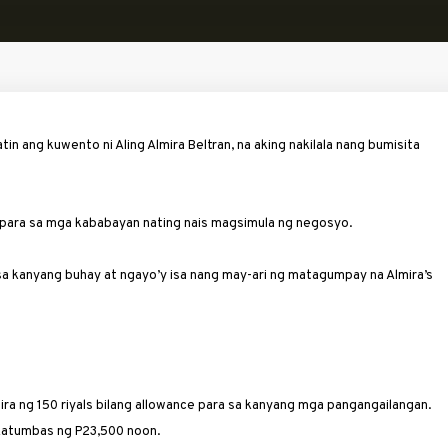
in ang kuwento ni Aling Almira Beltran, na aking nakilala nang bumisita
 para sa mga kababayan nating nais magsimula ng negosyo.
a ­kanyang buhay at ngayo’y isa nang may-ari ng matagumpay na Almira’s
ira ng 150 ­riyals bilang allowance para sa kanyang mga pa­ngangailangan.
a katumbas ng P23,500 noon.