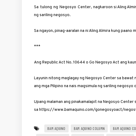
Sa tulong ng Negosyo Center, nagkaroon si Aling Almi
ng sa­riling negosyo.
Sa nga­yon, pinag-aaralan na ni Aling Almira kung paan
***
Ang Republic Act No. 10644 o Go Negosyo Act ang kaun
Layunin nitong mag­lagay ng Negosyo Center sa bawat m
ang mga Pilipino na nais magsimula ng sariling negosyo
Upang malaman ang pinakamalapit na Negosyo Center sa
sa https://www.bamaquino.com/gonegosyoact/negosy
BAM AQUINO
BAM AQUINO COLUMN
BAM AQUINO C