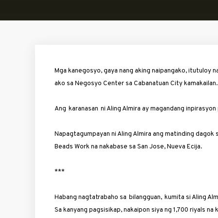
Mga kanegosyo, ga­ya nang aking naipangako, itutuloy nat
ako sa Negosyo Center sa Cabanatuan City kamakailan.
Ang karanasan ni Aling Almira ay magandang inpirasyon
Napagtagumpayan ni Aling Almira ang ma­tinding dagok s
Beads Work na nakabase sa San Jose, Nueva Ecija.
***
Habang ­nagtatrabaho sa bilangguan, ­kumita si Aling Alm
Sa kan­yang pagsisikap, naka­ipon siya ng 1,700 riyals n