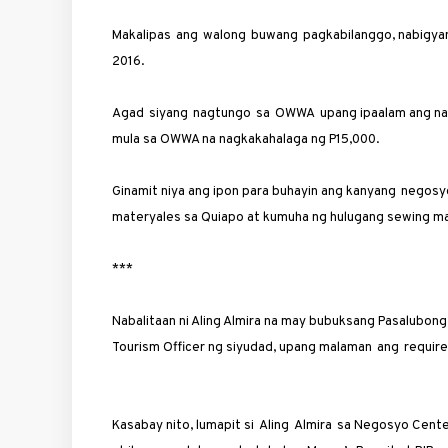
Makalipas ang wa­long buwang pag­kabilanggo, nabigyan ng
2016.
Agad siyang nagtu­ngo sa OWWA upang ipaalam ang nan
mula sa OWWA na nagkakaha­laga ng P15,000.
Ginamit niya ang ipon para buhayin ang kanyang negosyo
mater­yales sa Quiapo at kumuha ng hu­lugang ­sewing m
***
Nabalitaan ni Aling Almira na may bubuksang Pasalubon
Tourism ­Officer ng siyudad, upang malaman ang requi
Kasabay nito, ­lumapit si Aling Almira sa ­Negosyo Cen