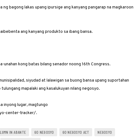
ra ng bagong lakas upang ipursige ang kanyang pangarap na magkaroon
o maibebenta ang kanyang produkto sa ibang bansa.
a-una­han kong batas bilang senador noong 16th Congress.
unisipalidad, siyudad at lalawigan sa buong bansa upang suportahan
 o tulungang mapalaki ang kasalukuyan nilang negosyo.
 ­inyong lugar, magtungo
o-center-tracker/.
OLUMN IN ABANTE
GO NEGOSYO
GO NEGOSYO ACT
NEGOSYO