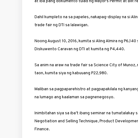
at iba pang dokumento tulad ng Mayor’s Permit at BIR re
Dahil kumpleto na sa papeles, nakapag-display na si Al
trade fair ng DTI sa lalawigan.
Noong August 10, 2016, kumita si Aling Almira ng P6,140 
Diskuwento Caravan ng DTI at kumita ng P4,440.
Sa anim na araw na trade fair sa Science City of Munoz
taon, kumita siya ng kabuuang P22,980.
Maliban sa pagpaparehistro at pagpapakilala ng kanyang
na ­lumago ang kaalaman sa pag­ne­negosyo.
Inimbitahan siya sa iba’t ibang seminar na tumatalakay 
Negotiation and Selling Technique, Pro­duct Developmen
Finance.