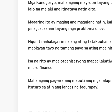
Mga Kanegosyo, mahalagang mayroon ta­yong t
lalo na malaki ang itinataya natin dito.
Maaaring ito ay maging ang magulang natin, ka
pinagdadaanan tayong mga problema o isyu.
Ngunit mahalaga rin na ang ating tatakbuhan
mabigyan tayo ng tamang payo sa ating mga hi
Isa na rito ay mga organisasyong mapagkakatiw
micro finance.
Mahalagang pag-aralang mabuti ang mga lalapit
ituturo sa atin ang landas ng tagumpay!