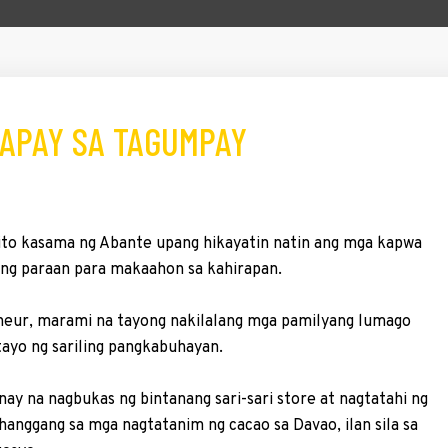
GAPAY SA TAGUMPAY
 ito kasama ng Abante upang hikayatin natin ang mga kapwa
ang paraan para makaahon sa kahirapan.
reneur, marami na tayong nakilalang mga pamilyang lumago
tayo ng sariling pangkabuhayan.
ay na nagbukas ng bintanang sari-sari store at nagtatahi ng
hanggang sa mga nagtatanim ng cacao sa Davao, ilan sila sa