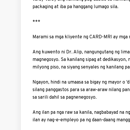
packaging at iba pa hanggang lumago sila.
***
Marami sa mga kli­yente ng CARD-MRI ay mga 
Ang kuwento ni Dr. Alip, nangungutang ng lima
magnegosyo. Sa kanilang sipag at dedikasyon, 
mil­yong piso, na siyang sen­yales ng kanilang pa
Ngayon, hindi na umaasa sa bigay ng mayor o ‘
silang panggastos para sa araw-araw nilang pang
sa sarili dahil sa pagnenegosyo.
Ang ilan pa nga raw sa kanila, nagbabayad na 
ilan ay nag-e-empleyo pa ng daan-daang mangg