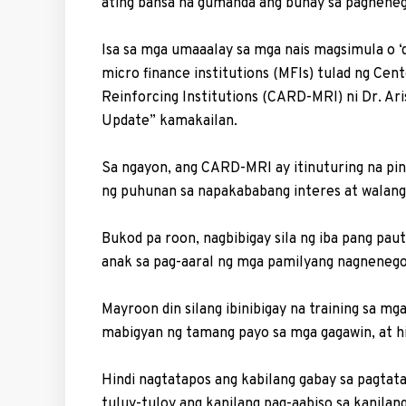
ating bansa na gumanda ang buhay sa pagnene
Isa sa mga umaaalay sa mga nais magsimula o ‘
micro finance institutions (MFIs) tulad ng Ce
Reinforcing Institutions (CARD-MRI) ni Dr. Ari
Update” kamakailan.
Sa ngayon, ang CARD-MRI ay itinutu­ring na pin
ng puhunan sa napakababang interes at walang
Bukod pa roon, nagbibigay sila ng iba pang pa
anak sa pag-aaral ng mga pamilyang nagnenego
Mayroon din silang ibinibigay na training sa m
mabigyan ng tamang payo sa mga gagawin, at h
Hindi nagtatapos ang kabilang gabay sa pagtata
tuluy-tuloy ang kanilang pag-aabiso sa kanila