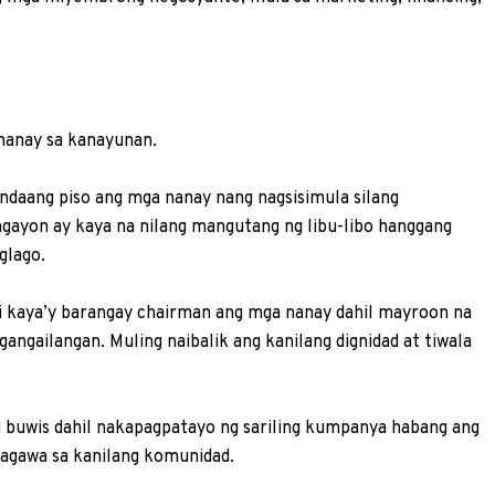
nanay sa kanayunan.
ndaang piso ang mga nanay nang nagsisimula silang
ngayon ay kaya na nilang mangutang ng libu-libo hanggang
g­lago.
di kaya’y barangay chairman ang mga nanay dahil mayroon na
angailangan. Muling naibalik ang kanilang dignidad at tiwala
ng buwis dahil nakapagpatayo ng sariling kumpanya habang ang
agawa sa kanilang komunidad.