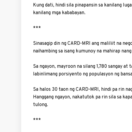
Kung dati, hindi sila pinapansin sa kanilang lug
kanilang mga kababayan.
***
Sinasagip din ng CARD-MRI ang maliliit na neg
naihambing sa isang kumunoy na mahirap nang
Sa ngayon, mayroon na silang 1,780 sangay at 
labinlimang porsiyento ng populasyon ng bansa
Sa halos 30 taon ng CARD-MRI, hindi pa rin nag
Hanggang ngayon, nakatutok pa rin sila sa kap
tulong.
***