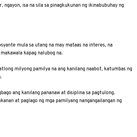
ar, ngayon, isa na sila sa pinagkukunan ng ikinabubuhay ng
osyante mula sa utang na may mataas na interes, na
 makawala kapag nalubog na.
tatlong milyong pamilya na ang kanilang naabot, katumbas ng
.
bago ang kanilang pananaw at disiplina sa pagtulong.
akanan at paglago ng mga pamil­yang nangangailangan ng