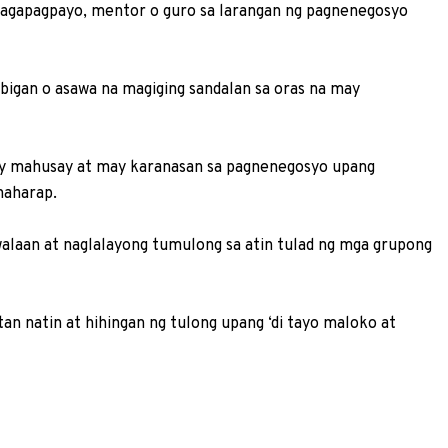
agapagpayo, mentor o guro sa larangan ng pagnenegosyo
ibigan o asawa na magiging sandalan sa oras na may
 ay mahusay at may karanasan sa pagnenegosyo upang
naharap.
alaan at naglalayong tumulong sa atin tulad ng mga grupong
an natin at hihingan ng tulong upang ‘di tayo maloko at