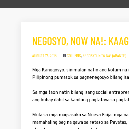
NEGOSYO, NOW NA!: KAA
AUGUST 17, 2015
IN
COLUMNS
,
NEGOSYO, NOW NA! (ABANTE)
Mga Kanegosyo, sini­mulan natin ang kolum na
Pilipinong pumasok sa pagnenegosyo bilang is
Sa mga taon natin bilang isang social entrep
ang buhay dahil sa kanilang pagtataya sa pagta
Mula sa mga magsasaka sa Nueva Ecija, mga nan
mamahaling bag na gawa sa retaso sa Payatas, 