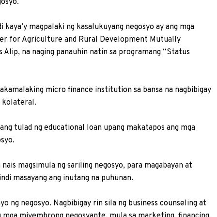
gosyo.
di kaya’y magpalaki ng kasalukuyang negosyo ay ang mga
nter for Agriculture and Rural Development Mutually
s Alip, na naging panauhin natin sa programang “Status
akamalaking micro finance institution sa bansa na nagbibigay
 kolateral.
utang tulad ng educational loan upang makatapos ang mga
syo.
ga nais magsimula ng sariling negosyo, para magabayan at
indi masayang ang inutang na puhunan.
yo ng negosyo. Nagbibigay rin sila ng business counseling at
ng mga miyembrong negosyante, mula sa marketing, financing,