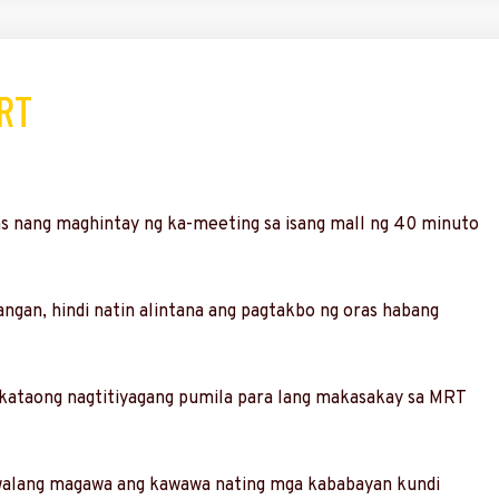
RT
as nang maghintay ng ka-meeting sa isang mall ng 40 minuto
angan, hindi natin alintana ang pagtakbo ng oras habang
g kataong nagtitiyagang pumila para lang makasakay sa MRT
, walang magawa ang kawawa nating mga kababayan kundi