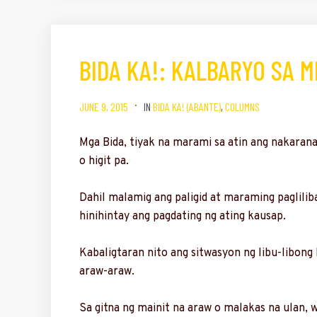
BIDA KA!: KALBARYO SA M
JUNE 9, 2015
IN
BIDA KA! (ABANTE)
,
COLUMNS
Mga Bida, tiyak na marami sa atin ang nakaran
o higit pa.
Dahil malamig ang paligid at maraming paglilib
hinihintay ang pagdating ng ating kausap.
Kabaligtaran nito ang sitwasyon ng libu-libon
araw-araw.
Sa gitna ng mainit na araw o malakas na ulan