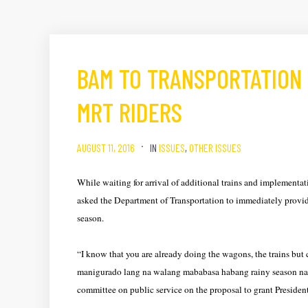
BAM TO TRANSPORTATION O
MRT RIDERS
AUGUST 11, 2016
IN
ISSUES
,
OTHER ISSUES
While waiting for arrival of additional trains and implementa
asked the Department of Transportation to immediately provide
season.
“I know that you are already doing the wagons, the trains bu
manigurado lang na walang mababasa habang rainy season na a
committee on public service on the proposal to grant Presiden