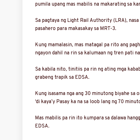
pumila upang mas mabilis na makarating sa ka
Sa pagtaya ng Light Rail Authority (LRA), nasa
pasahero para makasakay sa MRT-3.
Kung mamalasin, mas matagal pa rito ang pagh
ngayon dahil na rin sa kalumaan ng tren pati na
Sa kabila nito, tinitiis pa rin ng ating mga k
grabeng trapik sa EDSA.
Kung isasama nga ang 30 minutong biyahe sa or
‘di kaya’y Pasay ka na sa loob lang ng 70 minut
Mas mabilis pa rin ito kumpara sa dalawa hang
EDSA.