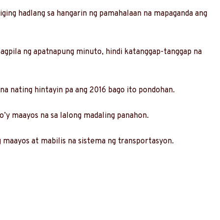
giging hadlang sa hangarin ng pamahalaan na mapaganda ang
gpila ng apatnapung minuto, hindi katanggap-tanggap na
na nating hintayin pa ang 2016 bago ito pondohan.
to’y maayos na sa lalong madaling panahon.
 maayos at mabilis na sistema ng transportasyon.