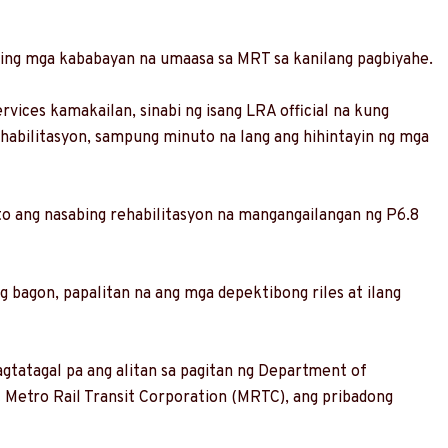
ting mga kababayan na umaasa sa MRT sa kanilang pagbiyahe.
vices kamakailan, sinabi ng isang LRA official na kung
habilitasyon, sampung minuto na lang ang hihintayin ng mga
 ang nasabing rehabilitasyon na mangangailangan ng P6.8
ng bagon, papalitan na ang mga depektibong riles at ilang
gtatagal pa ang alitan sa pagitan ng Department of
Metro Rail Transit Corporation (MRTC), ang pribadong