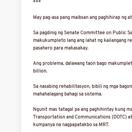
***
May pag-asa pang maibsan ang paghihirap ng a
Sa pagdinig ng Senate Committee on Public Ser
makukumpleto lang ang lahat ng kailangang re
pasahero para makasakay.
Ang problema, dalawang taon bago makumpleto
billion.
Sa nasabing rehabilitasyon, bibili ng mga bago
mahahalagang bahagi sa sistema.
Ngunit mas tatagal pa ang paghihintay kung ma
Transportation and Communications (DOTC) at 
kumpanya na nagpapatakbo sa MRT.