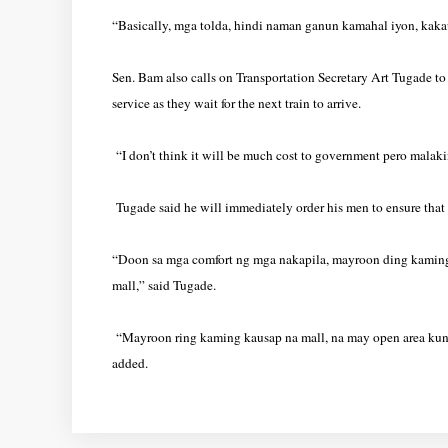
“Basically, mga tolda, hindi naman ganun kamahal iyon, kaka
Sen. Bam also calls on Transportation Secretary Art Tugade to
service as they wait for the next train to arrive.
“I don’t think it will be much cost to government pero malaki
Tugade said he will immediately order his men to ensure that
“Doon sa mga comfort ng mga nakapila, mayroon ding kaming m
mall,” said Tugade.
“Mayroon ring kaming kausap na mall, na may open area kung
added.