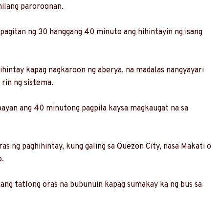
nilang paroroonan.
 pagitan ng 30 hanggang 40 minuto ang hihintayin ng isang
ihintay kapag nagkaroon ng aberya, na madalas nangyayari
 rin ng sistema.
ababayan ang 40 minutong pagpila kaysa magkaugat na sa
as ng paghihintay, kung galing sa Quezon City, nasa Makati o
o.
gang tatlong oras na bubunuin kapag sumakay ka ng bus sa