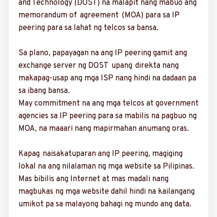
and Technology (DOST) na malapit nang mabuo ang
memorandum of agreement (MOA) para sa IP
peering para sa lahat ng telcos sa bansa.
Sa plano, papayagan na ang IP peering gamit ang
exchange server ng DOST upang direkta nang
makapag-usap ang mga ISP nang hindi na dadaan pa
sa ibang bansa.
May commitment na ang mga telcos at go­vernment
agencies sa IP peering para sa mabilis na pagbuo ng
MOA, na maaari nang mapirmahan anumang oras.
Kapag naisakatuparan ang IP peering, magiging
lokal na ang nila­laman ng mga website sa Pilipinas.
Mas bibilis ang Internet at mas madali nang
magbukas ng mga website dahil hindi na kailangang
umikot pa sa malayong bahagi ng mundo ang data.