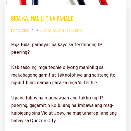
BIDA KA: MALILIIT NA PANALO
MAY 2, 2015
IN
BIDA KA! (ABANTE)
,
COLUMNS
Mga Bida, pamilyar ba kayo sa terminong IP
peering?
Kabisado ng mga ­techie o iyong mahihilig sa
makabagong gamit at teknolohiya ang salitang ito
ngunit hindi naman para sa mga ‘di techie.
Upang lubos na ma­unawaan ang takbo ng IP
peering, gagamitin ko bilang halimbawa ang mag­
kaibigang sina Vic at Joey, na magkaharap lang ang
bahay sa Quezon City.