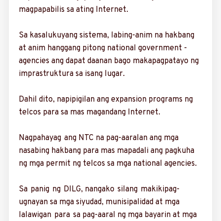
magpapabilis sa ating Internet.
Sa kasalukuyang sis­tema, labing-anim na hak­bang
at anim hanggang pitong ­national government ­
agencies ang dapat daanan bago makapagpatayo ng
impras­truktura sa isang lugar.
Dahil dito, napipigi­lan ang expansion programs ng
telcos para sa mas magandang Internet.
Nagpahayag ang NTC na pag-aaralan ang mga
nasabing hakbang para mas mapadali ang pagkuha
ng mga permit ng telcos sa mga national agencies.
Sa panig ng DILG, nangako silang makiki­pag-
ugnayan sa mga siyudad, munisipalidad at mga
lalawigan para sa pag-aaral ng mga bayarin at mga