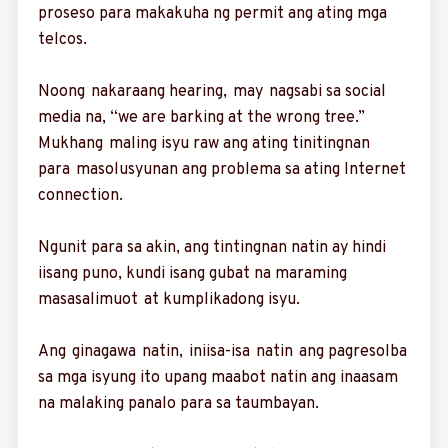
proseso para makakuha ng permit ang ating mga
telcos.
Noong nakaraang hearing, may nagsabi sa social
media na, “we are barking at the wrong tree.”
Mukhang maling isyu raw ang ating tini­tingnan
para masolus­yunan ang problema sa ating Internet
connection.
Ngunit para sa akin, ang tintingnan natin ay hindi
iisang puno, kundi isang gubat na mara­ming
masasalimuot at kumplikadong isyu.
Ang ginagawa natin, iniisa-isa natin ang pagresolba
sa mga isyung ito upang maabot natin ang inaasam
na malaking panalo para sa taumbayan.