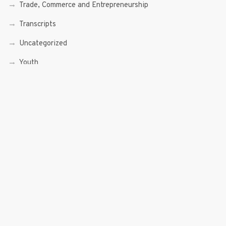
Trade, Commerce and Entrepreneurship
Transcripts
Uncategorized
Youth
Youth Enterprising (Youth At Venture)
RECENT POSTS
Sen. Bam Aquino’s Valedictory Speech
Sen. Bam vows to continue serving Filipino people in a
private capacity
Sen. Bam thankful for Catholic lay group’s support
Microfinance ‘Nanays’ back Sen. Bam’s re-election bid,