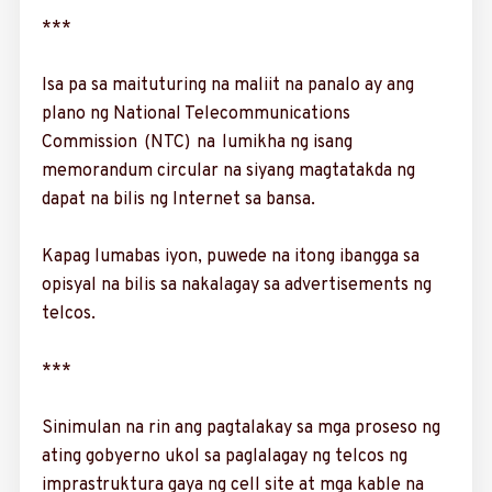
***
Isa pa sa maituturin­g na maliit na panalo ay ang
plano ng National Telecommunications
Commission (NTC) na lumikha ng isang
memorandum circular na siyang magtatakda ng
dapat na bilis ng Internet sa bansa.
Kapag lumabas iyon, puwede na itong ibangga sa
opisyal na bilis sa nakalagay sa advertisements ng
telcos.
***
Sinimulan na rin ang pagtalakay sa mga prose­so ng
ating gobyerno ukol sa paglalagay ng telcos ng
imprastruktura gaya ng cell site at mga kable na