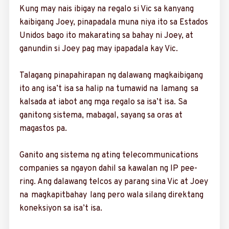
Kung may nais ­ibigay na regalo si Vic sa kanyang
kaibigang Joey, pina­padala muna niya ito sa Estados
Unidos bago ito makara­ting sa bahay ni Joey, at
ganundin si Joey pag may ipapadala kay Vic.
Talagang pinapahirapan ng dalawang magkaibigang
ito ang isa’t isa sa halip na tumawid na lamang sa
kalsada at iabot ang mga regalo sa isa’t isa. Sa
ganitong sistema, mabagal, sayang sa oras at
magastos pa.
Ganito ang ­sistema ng ating telecommunications
companies sa nga­­yon dahil sa ­kawalan ng IP pee­
ring. Ang ­dala­wang telcos ay parang sina Vic at Joey
na magkapitbahay lang pero wala silang direktang
koneksiyon sa isa’t isa.