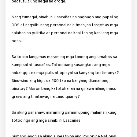
pagtutulak ng ilegal na droga.
Nang tumagal, sinabi ni Lascañas na nagbago ang papel ng
DDS at nagsilbi nang personal na hitman, na target ay mga
kalaban sa pulitika at personal na kaalitan ng kanilang mga
boss.
Sa totoo lang, mas maraming mga tanong ang lumabas sa
kumpisal ni Lascañas. Totoo bang kasangkot ang mga
nabanggit na mga pulis at opisyal sa kanyang testimonya?
Sinu-sino ang higit sa 200 tao na kanyang diumanong
pinatay? Meron bang katotohanan na ginawa nilang mass
grave ang tinatawag na Laud quarry?
Sa aking pananaw, maraming paraan upang malaman kung
totoo nga ang mga sinabi ni Lascañas.
Sumang-ayon sa aking suhestiyon ang Philippine National