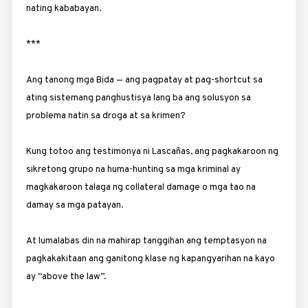
nating kababayan.
***
Ang tanong mga Bida — ang pagpatay at pag-shortcut sa
ating sistemang panghustisya lang ba ang solusyon sa
problema natin sa droga at sa krimen?
Kung totoo ang testimonya ni Lascañas, ang pagkakaroon ng
sikretong grupo na huma-hunting sa mga kriminal ay
magkakaroon talaga ng collateral damage o mga tao na
damay sa mga patayan.
At lumalabas din na mahirap tanggihan ang temptasyon na
pagkakakitaan ang ganitong klase ng kapangyarihan na kayo
ay “above the law”.