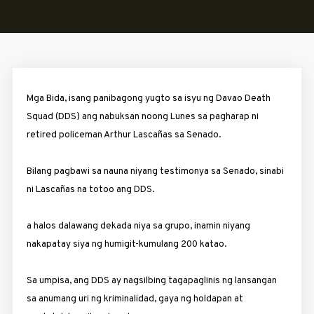
Mga Bida, isang panibagong yugto sa isyu ng Davao Death
Squad (DDS) ang nabuksan noong Lunes sa pagharap ni
retired policeman Arthur Lascañas sa Senado.
Bilang pagbawi sa nauna niyang testimonya sa Senado, sinabi
ni Lascañas na totoo ang DDS.
a halos dalawang dekada niya sa grupo, inamin niyang
nakapatay siya ng humigit-kumulang 200 katao.
Sa umpisa, ang DDS ay nagsilbing tagapaglinis ng lansangan
sa anumang uri ng kriminalidad, gaya ng holdapan at