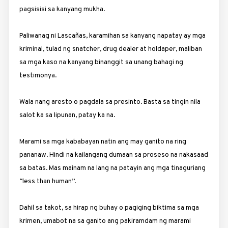
pagsisisi sa kanyang mukha.
Paliwanag ni Lascañas, karamihan sa kanyang napatay ay mga
kriminal, tulad ng snatcher, drug dealer at holdaper, maliban
sa mga kaso na kanyang binanggit sa unang bahagi ng
testimonya.
Wala nang aresto o pagdala sa presinto. Basta sa tingin nila
salot ka sa lipunan, patay ka na.
Marami sa mga kababayan natin ang may ganito na ring
pananaw. Hindi na kailangang dumaan sa proseso na nakasaad
sa batas. Mas mainam na lang na patayin ang mga tinaguriang
“less than human”.
Dahil sa takot, sa hirap ng buhay o pagiging biktima sa mga
krimen, umabot na sa ganito ang pakiramdam ng marami