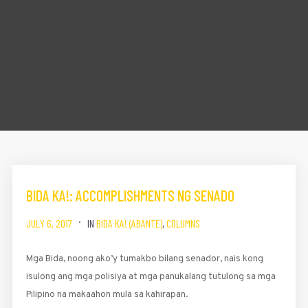
BIDA KA!: ACCOMPLISHMENTS NG SENADO
JULY 6, 2017
IN
BIDA KA! (ABANTE)
,
COLUMNS
Mga Bida, noong ako’y tumakbo bilang senador, nais kong
isulong ang mga polisiya at mga panukalang ­tutulong sa mga
Pilipino na maka­ahon mula sa kahirapan.