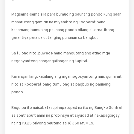
Magsama-sama sila para bumuo ng paunang pondo kung saan
maaari itong gamitin na miyembro ng kooperatibang
kasamang bumuo ng paunang pondo bilang alternatibong
garantiya para sa uutanging puhunan sa bangko.
Sa tulong nito, puwede nang mangutang ang ating mga
negosyanteng nangangailangan ng kapital.
Kailangan lang, kabilang ang mga negosyanteng nais gumamit
nito sa kooperatibang tumulong sa pagbuo ng paunang
pondo.
Bago pa ito naisabatas, pinapatupad na ito ng Bangko Sentral
sa apatnapu’t anim na probinsya at siyudad at nakapagbigay
na ng P3.25 bilyong pautang sa 16,360 MSMEs.