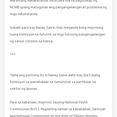
Maralitang Nakakatanda, natutuwa sila sa pagsisikap ng
NCMB upang matugunan ang pangangailangan at problema ng
mga nakatatanda.
Subalit para kay Nanay Salve, mas maganda kung mayroong
isang komisyon na tututok sa mga totoong pangangailangan
ng senior citizens sa bansa.
***
Tama ang puntong ito ni Nanay Salve dahil may iba’t ibang
komisyon sa pamahalaan na tumututok sa partikular na
sektor ng lipunan.
Para sa kabataan, mayroon tayong National Youth
Commission (NYC). Pagdating naman sa kababaihan, naririyan
ang National Commission on the Role of Filipino Women.