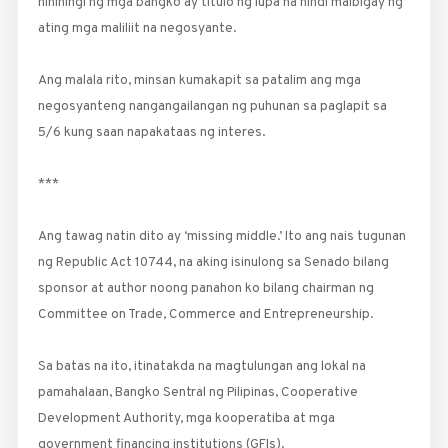
hinihingi ng mga bangko ay titulo ng lupa na hindi maibi­gay ng
ating mga maliliit na negosyante.
Ang malala rito, minsan kumakapit sa patalim ang mga
negosyanteng nangangailangan ng puhunan sa paglapit sa
5/6 kung saan napakataas ng interes.
***
Ang tawag natin dito ay ‘missing middle.’ Ito ang nais tugunan
ng Republic Act 10744, na aking isinulong sa Senado bilang
sponsor at author noong panahon ko bilang chairman ng
Committee on Trade, Commerce and Entrepreneurship.
Sa batas na ito, itinatakda na magtulungan ang lokal na
pamahalaan, Bangko Sentral ng Pilipinas, Cooperative
Development Authority, mga kooperatiba at mga
government financing institutions (GFIs).