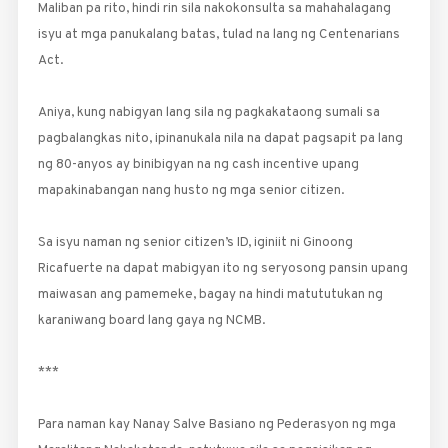
Maliban pa rito, hindi rin sila nakokonsulta sa mahahalagang
isyu at mga panukalang batas, tulad na lang ng Centenarians
Act.
Aniya, kung nabigyan lang sila ng pagkakataong sumali sa
pagbalangkas nito, ipinanukala nila na dapat pagsapit pa lang
ng 80-anyos ay binibigyan na ng cash incentive upang
mapakinabangan nang husto ng mga senior citizen.
Sa isyu naman ng senior citizen’s ID, iginiit ni Ginoong
Ricafuerte na dapat mabigyan ito ng seryosong pansin upang
maiwasan ang pamemeke, bagay na hindi matututukan ng
karaniwang board lang gaya ng NCMB.
***
Para naman kay Nanay Salve Basiano ng Pederasyon ng mga