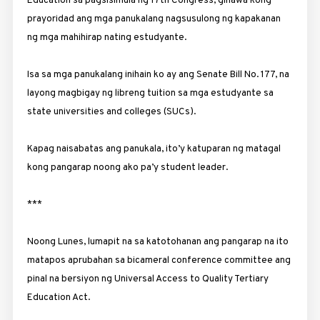
Education sa pagsisimula ng 17th Congress, ginawa kong
prayoridad ang mga panukalang nagsusulong ng kapakanan
ng mga mahihirap nating estudyante.
Isa sa mga panukalang inihain ko ay ang Senate Bill No. 177, na
layong magbigay ng libreng tuition sa mga estudyante sa
state universities and colleges (SUCs).
Kapag naisabatas ang panukala, ito’y katuparan ng matagal
kong pangarap noong ako pa’y student leader.
***
Noong Lunes, lumapit na sa katotohanan ang pangarap na ito
matapos aprubahan sa bicameral conference committee ang
pinal na bersiyon ng Universal Access to Quality Tertiary
Education Act.