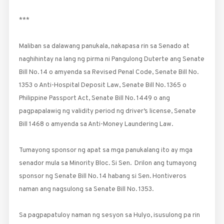
***
Maliban sa dalawang panukala, nakapasa rin sa Senado at
naghihintay na lang ng pirma ni Pangulong Duterte ang ­Senate
Bill No. 14 o amyenda sa Revised Penal Code, Senate Bill No.
1353 o Anti-Hospital Deposit Law, Senate Bill No. 1365 o
Philippine Passport Act, Senate Bill No. 1449 o ang
pagpapalawig ng validity period ng driver’s license, Senate
Bill 1468 o amyenda sa Anti-Money Laundering Law.
Tumayong sponsor ng apat sa mga panukalang ito ay mga
senador mula sa Minority Bloc. Si Sen. Drilon ang tumayong
sponsor ng Senate Bill No. 14 habang si Sen. Hontiveros
naman ang nagsulong sa Senate Bill No. 1353.
Sa pagpapatuloy naman ng sesyon sa Hulyo, isusulong pa rin