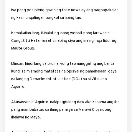
Isa pang posibleng gawin ng fake news ay ang pagpapakalat
ng kasinungalingan tungkol sa isang tao.
Kamakailan lang, ikinalat ng isang website ang larawan ni
Cong. Sitti Hataman at sinabing siya ang ina ng mga lider ng
Maute Group.
Minsan, hindi lang sa ordinaryong tao nanggaling ang balita
kundi sa mismong matataas na opisyal ng pamahalaan, gaya
na lang ng Department of Justice (DOJ) na si Vitaliano
Aguirre.
Akusasyon ni Aguirre, nakipagpulong daw ako kasama ang iba
pang mambabatas sa ilang pamilya sa Marawi City noong
ikalawa ng Mayo.