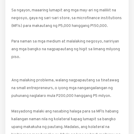
Sa ngayon, maaaring lumapit ang mga may-ari ng maliliit na
negosyo, gaya ng sari-sari store, sa microfinance institutions
(MFIs) para makautang ng P5,000 hanggang P150,000.
Para naman sa mga medium at malalaking negosyo, naririyan
ang mga bangko na nagpapautang ng higit sa limang mil­yong
piso.
Ang malaking problema, walang nagpapautang sa tinatawag
na small entrepreneurs, o iyong mga nangangailangan ng
puhunang naglalaro mula P200,000 hanggang P5 milyon.
Masyadong malaki ang nasabing halaga para sa MFIs habang
kailangan naman nila ng kolateral kapag lumapit sa bangko
upang makakuha ng pautang. Madalas, ang kolateral na