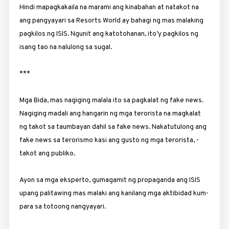
Hindi mapagkakaila na marami ang kinabahan at natakot na
ang pangyayari sa Resorts World ay bahagi ng mas mala­king
pagkilos ng ISIS. Ngunit ang katotohanan, ito’y pagkilos ng
isang tao na nalulong sa sugal.
***
Mga Bida, mas nagiging malala ito sa pagkalat ng fake news.
Nagiging madali ang hangarin ng mga terorista na magkalat
ng takot sa taumbayan dahil sa fake news. Nakatutulong ang
fake news sa terorismo kasi ang gusto ng mga terorista, ­
takot ang publiko.
Ayon sa mga eksperto, gumagamit ng propaganda ang ISIS
upang palitawing mas malaki ang kanilang mga aktibidad kum­
para sa totoong nangyayari.