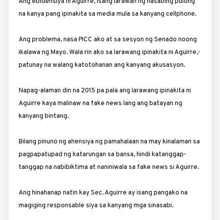
Ang ebidensiya ni Aguirre, isang larawan ng nasabing pulong
na kanya pang ipinakita sa media mula sa kanyang cellphone.
Ang problema, nasa PICC ako at sa sesyon ng Senado noong
ikalawa ng Mayo. Wala rin ako sa larawang ipinakita ni Aguirre,­
patunay na walang katotohanan ang kanyang akusasyon.
Napag-alaman din na 2015 pa pala ang larawang­ ­ipinakita ni
Aguirre kaya malinaw na fake news lang ang ­batayan ng
kanyang bintang.
Bilang pinuno ng ahensiya ng pamahalaan na may kinalaman sa
pagpapatupad ng katarungan sa bansa, hindi katanggap-
tanggap na nabibiktima at naniniwala sa fake news si Aguirre.
Ang hinahanap natin kay Sec. Aguirre ay isang pangako na
magiging responsable siya sa kanyang mga sinasabi.