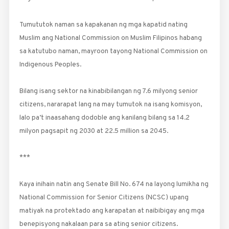
Tumututok naman sa kapakanan ng mga kapatid nating
Muslim ang National Commission on Muslim Filipinos habang
sa katutubo naman, mayroon tayong National Commission on
Indigenous Peoples.
Bilang isang sektor na kinabibilangan ng 7.6 milyong senior
citizens, nararapat lang na may tumutok na isang komisyon,
lalo pa’t inaasahang dodoble ang kanilang bilang sa 14.2
milyon pagsapit ng 2030 at 22.5 million sa 2045.
***
Kaya inihain natin ang Senate Bill No. 674 na layong lumikha ng
National Commission for Senior Citizens (NCSC) upang
matiyak na protektado ang karapatan at naibibigay ang mga
benepisyong nakalaan para sa ating senior citizens.