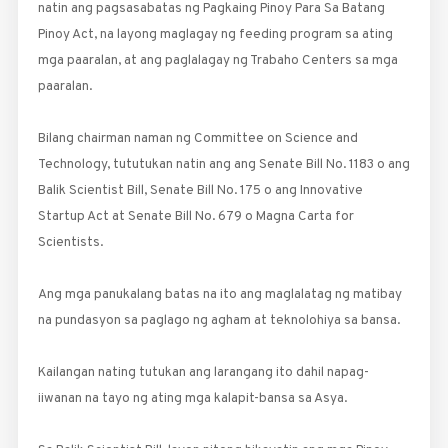
natin ang pagsasabatas ng Pagkaing Pinoy Para Sa Batang
Pinoy Act, na layong maglagay ng feeding program sa ating
mga paaralan, at ang paglalagay ng Trabaho Centers sa mga
paaralan.
Bilang chairman naman ng Committee on Science and
Technology, tututukan natin ang ang Senate Bill No. 1183 o ang
Balik Scientist Bill, Senate Bill No. 175 o ang Innovative
Startup Act at Senate Bill No. 679 o Magna Carta for
Scientists.
Ang mga panukalang batas na ito ang maglalatag ng matibay
na pundasyon sa paglago ng agham at teknolohiya sa bansa.
Kailangan nating tutukan ang larangang ito dahil napag-
iiwanan na tayo ng ating mga kalapit-bansa sa Asya.