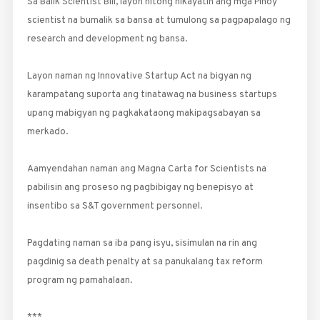
Sa Balik Scientist Bill, layon nitong hikayatin ang mga Pinoy
scientist na bumalik sa bansa at tumulong sa pagpapalago ng
research and development ng bansa.
Layon naman ng Innovative Startup Act na bigyan ng
karampatang suporta ang tinatawag na business startups
upang mabigyan ng pagkakataong makipagsabayan sa
merkado.
Aamyendahan naman ang Magna Carta for Scientists na
pabilisin ang proseso ng pagbibigay ng benepisyo at
insentibo sa S&T government personnel.
Pagdating naman sa iba pang isyu, sisimulan na rin ang
pagdinig sa death penalty at sa panukalang tax reform
program ng pamahalaan.
***