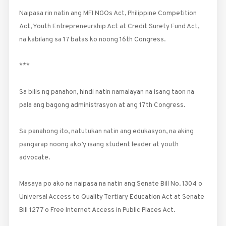
Naipasa rin natin ang MFI NGOs Act, Philippine Competition
Act, Youth Entrepreneurship Act at Credit Surety Fund Act,
na kabilang sa 17 batas ko noong 16th Congress.
***
Sa bilis ng panahon, hindi natin namalayan na isang taon na
pala ang bagong administrasyon at ang 17th Congress.
Sa panahong ito, natutukan natin ang edukasyon, na aking
pangarap noong ako’y isang student leader at youth
advocate.
Masaya po ako na naipasa na natin ang Senate Bill No. 1304 o
Universal Access to Quality Tertiary Education Act at Senate
Bill 1277 o Free Internet Access in Public Places Act.