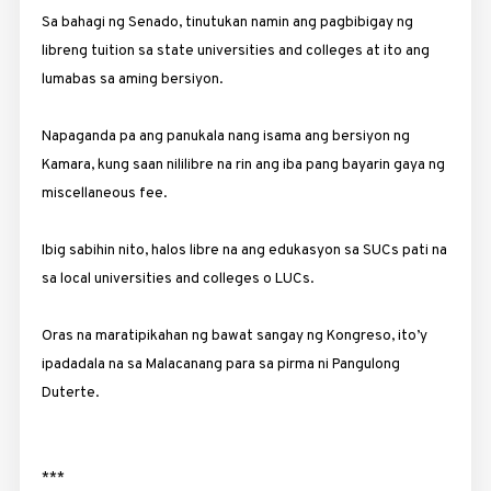
Sa bahagi ng Senado, tinutukan namin ang pagbibigay ng
libreng tuition sa state universities and colleges at ito ang
lumabas sa aming bersiyon.
Napaganda pa ang panukala nang isama ang bersiyon ng
Kamara, kung saan nililibre na rin ang iba pang bayarin gaya ng
miscellaneous fee.
Ibig sabihin nito, halos libre na ang edukasyon sa SUCs pati na
sa local universities and colleges o LUCs.
Oras na maratipikahan ng bawat sangay ng Kongreso, ito’y
ipadadala na sa Malacanang para sa pirma ni Pangulong
Duterte.
***