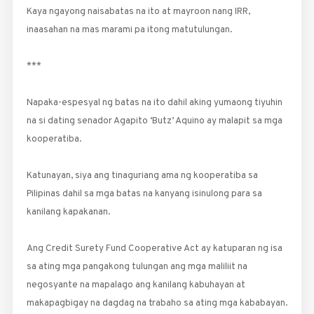
Kaya ngayong naisabatas na ito at mayroon nang IRR,
inaasahan na mas marami pa itong matutulungan.
***
Napaka-espesyal ng batas na ito dahil aking yumaong tiyuhin
na si dating senador Agapito ‘Butz’ Aquino ay malapit sa mga
kooperatiba.
Katunayan, siya ang tinaguriang ama ng kooperatiba sa
Pilipinas dahil sa mga batas na kanyang isinulong para sa
kanilang kapakanan.
Ang Credit Surety Fund Cooperative Act ay katuparan ng isa
sa ating mga pangakong tulungan ang mga maliliit na
negosyante na mapalago ang kanilang kabuhayan at
makapagbigay na dagdag na trabaho sa ating mga kababayan.