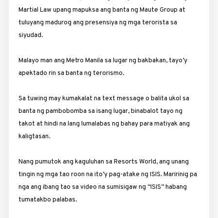
Martial Law upang mapuksa ang banta ng Maute Group at
tuluyang madurog ang presensiya ng mga terorista sa
siyudad.
Malayo man ang Metro Manila sa lugar ng bakbakan, tayo’y
apektado rin sa banta ng terorismo.
Sa tuwing may kumakalat na text message o balita ukol sa
banta ng pambobomba sa isang lugar, binabalot tayo ng
takot at hindi na lang lumalabas ng bahay para matiyak ang
kaligtasan.
Nang pumutok ang kaguluhan sa Resorts World, ang unang
tingin ng mga tao roon na ito’y pag-atake ng ISIS. Maririnig pa
nga ang ibang tao sa video na sumisigaw ng “ISIS” habang
tumatakbo palabas.