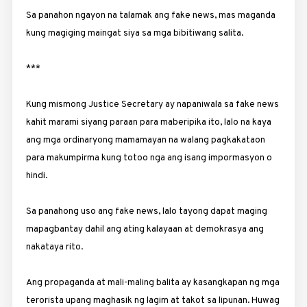
Sa panahon ngayon na talamak ang fake news, mas maganda
kung ­magiging maingat siya sa mga bibitiwang salita.
***
Kung mismong Justice Secretary ay napaniwala sa fake news
kahit marami siyang paraan para maberipika ito, lalo na kaya
ang mga ordinaryong mamamayan na walang pagkakataon
para makumpirma kung totoo nga ang isang impormasyon o
hindi.
Sa panahong uso ang fake news, lalo tayong dapat maging
mapagbantay dahil ang ating kalayaan at demokrasya ang
nakataya rito.
Ang propaganda at mali-maling balita ay kasangkapan ng mga
terorista upang maghasik ng lagim at takot sa lipunan. Huwag