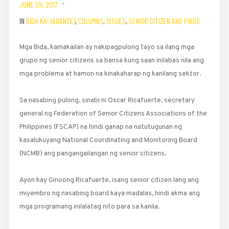
JUNE 29, 2017
IN
BIDA KA! (ABANTE)
,
COLUMNS
,
ISSUES
,
SENIOR CITIZEN AND PWDS
Mga Bida, kamakailan ay naki­pagpulong tayo sa ilang mga
grupo ng senior citizens sa bansa kung saan inilabas nila ang
mga problema at hamon na kinakaharap ng kanilang sektor.
Sa nasabing pulong, sinabi ni ­Oscar Ricafuerte, secretary
general ng Fe­deration of Senior Citizens Associations of the
Philippines (FSCAP) na hindi ganap na natutugunan ng
kasalukuyang National Coordinating and Monitoring Board
(NCMB) ang pangangailangan ng senior citizens.
Ayon kay Ginoong Ricafuerte, isang senior citizen lang ang
miyembro ng nasabing board kaya madalas, hindi akma ang
mga programang inilalatag nito para sa kanila.