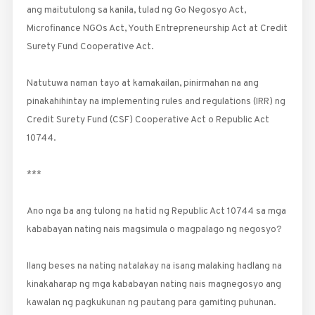
ang maitutulong sa kanila, tulad ng Go Negosyo Act,
Microfinance NGOs Act, Youth Entrepreneurship Act at Credit
Surety Fund Cooperative Act.
Natutuwa naman tayo at kamakailan, pinirmahan na ang
pinakahihintay na implementing rules and regulations (IRR) ng
Credit Surety Fund (CSF) Cooperative Act o Republic Act
10744.
***
Ano nga ba ang tulong na hatid ng Republic Act 10744 sa mga
kababayan nating nais magsimula o magpalago ng negosyo?
Ilang beses na nating natalakay na isang malaking hadlang na
kinakaharap ng mga kababayan nating nais magnegosyo ang
kawalan ng pagkukunan ng pautang para gamiting puhunan.