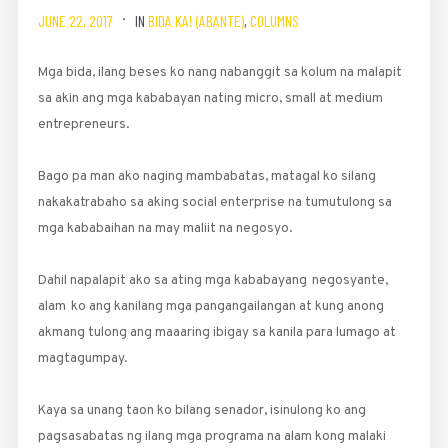
JUNE 22, 2017
IN
BIDA KA! (ABANTE)
,
COLUMNS
Mga bida, ilang beses ko nang nabanggit sa kolum na malapit
sa akin ang mga kababayan nating micro, small at medium
entrepreneurs.
Bago pa man ako naging mam­babatas, matagal ko silang
nakakatrabaho sa aking social enterprise na tumutulong sa
mga kababaihan na may maliit na negosyo.
Dahil napalapit ako sa ating mga kababayang negosyante,
alam ko ang kanilang mga pangangailangan at kung anong
akmang tulong ang maaaring ibigay sa kanila para lumago at
magtagumpay.
Kaya sa unang taon ko bilang senador, isinulong ko ang
pagsasabatas ng ilang mga programa na alam kong malaki