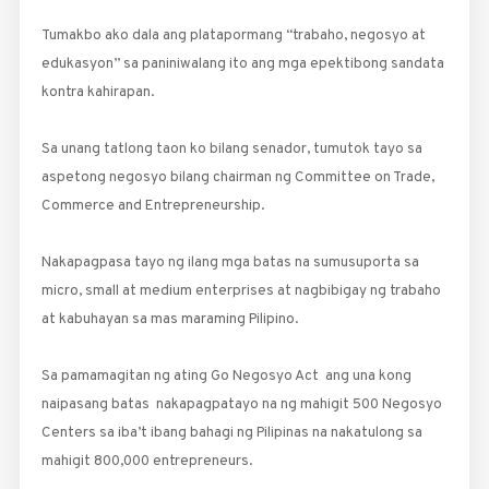
Tumakbo ako dala ang platapormang “trabaho, negosyo at
edukasyon” sa paniniwalang ito ang mga epektibong sandata
kontra kahirapan.
Sa unang tatlong taon ko bilang senador, tumutok tayo sa
aspetong negosyo bilang chairman ng Committee on Trade,
Commerce and Entrepreneurship.
Nakapagpasa tayo ng ilang mga batas na sumusuporta sa
micro, small at medium enterprises at nagbibigay ng trabaho
at kabuhayan sa mas maraming Pilipino.
Sa pamamagitan ng ating Go Negosyo Act ang una kong
naipasang batas nakapagpatayo na ng mahigit 500 Negosyo
Centers sa iba’t ibang bahagi ng Pilipinas na nakatulong sa
mahigit 800,000 entrepreneurs.