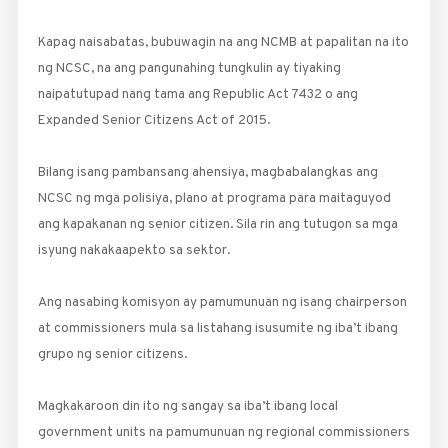
Kapag naisabatas, bubuwagin na ang NCMB at papalitan na ito
ng NCSC, na ang pangunahing tungkulin ay tiyaking
naipatutupad nang tama ang Republic Act 7432 o ang
Expanded Senior Citizens Act of 2015.
Bilang isang pambansang ahensiya, magbabalangkas ang
NCSC ng mga polisiya, plano at programa para maitaguyod
ang kapakanan ng senior citizen. Sila rin ang tutugon sa mga
isyung nakakaapekto sa sektor.
Ang nasabing komisyon ay pamumunuan ng isang chairperson
at commissioners mula sa listahang isusumite ng iba’t ibang
grupo ng senior citizens.
Magkakaroon din ito ng sangay sa iba’t ibang local
government units na pamumunuan ng regional commissioners