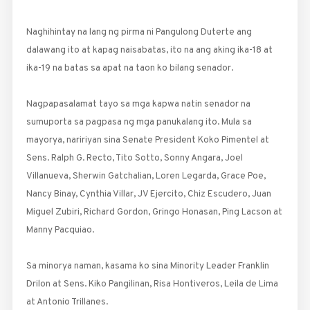
Naghihintay na lang ng pirma ni Pangulong Duterte ang
dalawang ito at kapag naisabatas, ito na ang aking ika-18 at
ika-19 na batas sa apat na taon ko bilang senador.
Nagpapasalamat tayo sa mga kapwa natin senador na
sumuporta sa pagpasa ng mga panukalang ito. Mula sa
mayorya, naririyan sina Senate President Koko Pimentel at
Sens. Ralph G. Recto, Tito Sotto, Sonny Angara, Joel
Villanueva, Sherwin Gatchalian, Loren Legarda, Grace Poe,
Nancy Binay, Cynthia Villar, JV Ejercito, Chiz Escudero, Juan
Miguel Zubiri, Richard Gordon, Gringo Honasan, Ping Lacson at
Manny Pacquiao.
Sa minorya naman, kasama ko sina Minority Leader Franklin
Drilon at Sens. Kiko Pangilinan, Risa Hontiveros, Leila de Lima
at Antonio Trillanes.