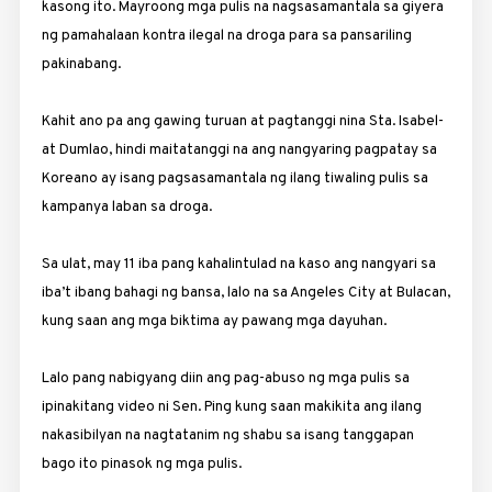
kasong ito. Mayroong mga pulis na nagsasamantala sa ­giyera
ng pamahalaan kontra ilegal na droga para sa pansariling
pakinabang.
Kahit ano pa ang gawing turuan at pagtanggi nina Sta. Isabel­
at Dumlao, hindi maitatanggi na ang nangyaring pagpatay sa
Koreano ay isang pagsasamantala ng ilang tiwaling ­pulis sa
kampanya laban sa droga.
Sa ulat, may 11 iba pang kahalintulad na kaso ang nangyari sa
iba’t ibang bahagi ng bansa, lalo na sa Angeles City at ­Bulacan,
kung saan ang mga biktima ay pawang mga dayuhan.
Lalo pang nabigyang diin ang pag-abuso ng mga pulis sa
ipinakitang video ni Sen. Ping kung saan makikita ang ilang
nakasibilyan na nagtatanim ng shabu sa isang tanggapan
bago ito pinasok ng mga pulis.