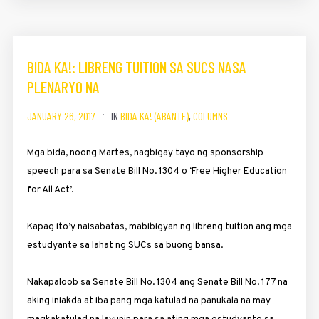
BIDA KA!: LIBRENG TUITION SA SUCS NASA
PLENARYO NA
JANUARY 26, 2017
IN
BIDA KA! (ABANTE)
,
COLUMNS
Mga bida, noong Martes, nagbigay tayo ng sponsorship
speech para sa Senate Bill No. 1304 o ‘Free Higher Education
for All Act’.
Kapag ito’y naisabatas, mabi­bigyan ng libreng tuition ang mga
estudyante sa lahat ng SUCs sa ­buong bansa.
Nakapaloob sa Senate Bill No. 1304 ang Senate Bill No. 177 na
aking iniakda at iba pang mga ka­tulad na panukala na may