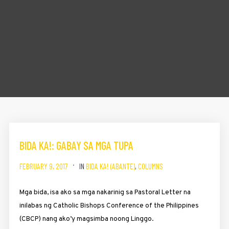
BIDA KA!: GABAY SA MGA TUPA
FEBRUARY 9, 2017
IN
BIDA KA! (ABANTE)
,
COLUMNS
Mga bida, isa ako sa mga naka­rinig sa Pastoral Letter na
inilabas ng Catholic Bishops Conference of the Philippines
(CBCP) nang ako’y magsimba noong Linggo.