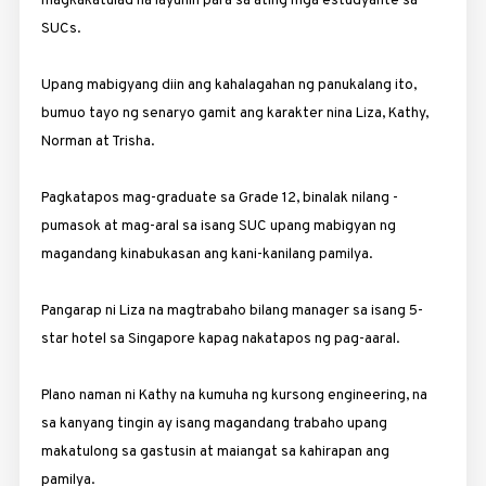
magkakatulad na layunin para sa ating mga estudyante sa
SUCs.
Upang mabigyang diin ang kahalagahan ng panukalang ito,
bumuo tayo ng senaryo gamit ang karakter nina Liza, Kathy,
Norman at Trisha.
Pagkatapos mag-graduate sa Grade 12, binalak nilang ­
pumasok at mag-aral sa isang SUC upang mabigyan ng
magandang kinabukasan ang kani-kanilang pamilya.
Pangarap ni Liza na magtrabaho bilang manager sa isang 5-
star hotel sa Singapore kapag nakatapos ng pag-aaral.
Plano naman ni Kathy na kumuha ng kursong ­engineering, na
sa kanyang tingin ay isang magandang trabaho upang
makatulong sa gastusin at maiangat sa kahirapan ang
pamilya.