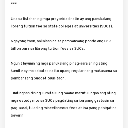
***
Una sa listahan ng mga prayoridad natin ay ang panukalang
libreng tuition fee sa state colleges at universities (SUCs).
Ngayong taon, nakalaan na sa pambansang pondo ang P8.3
billion para sa libreng tuition fees sa SUCs.
Ngunit layunin ng mga panukalang pinag-aaralan ng ating
kumite ay maisabatas na ito upang regular nang makasama sa
pambansang budget taun-taon.
Tinitingnan din ng kumite kung paano matutulungan ang ating
mga estudyante sa SUCs pagdating sa iba pang gastusin sa
pag-aaral, tulad ng miscellaneous fees at iba pang pabigat na
bayarin.