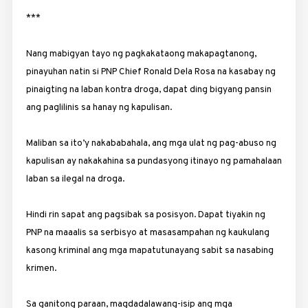
***
Nang mabigyan tayo ng pagkakataong makapagtanong,
pinayuhan natin si PNP Chief Ronald Dela Rosa na kasabay ng
pinaigting na laban kontra droga, dapat ding bigyang ­pansin
ang paglilinis sa hanay ng kapulisan.
Maliban sa ito’y nakababahala, ang mga ulat ng pag-abuso ng
kapulisan ay nakakahina sa pundasyong itinayo ng pamahalaan
laban sa ilegal na droga.
Hindi rin sapat ang pagsibak sa posisyon. Dapat tiyakin ng
PNP na maaalis sa serbisyo at masasampahan ng kaukulang
kasong kriminal ang mga mapatutunayang sabit sa nasabing
krimen.
Sa ganitong paraan, magdadalawang-isip ang mga