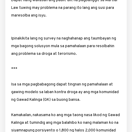
Dapat nang wakasan ang paulit-ulit na pagbanggit sa ­Martial
Law tuwing may problema na parang ito lang ang susi para
maresolba ang isyu.
Ipinakikita lang ng survey na naghahanap ang taumbayan ng
mga bagong solusyon mula sa pamahalaan para resolbahin
ang problema sa droga at terorismo.
***
Isa sa mga pagbabagong dapat tingnan ng pamahalaan at
gawing modelo sa laban kontra droga ay ang mga komunidad
ng Gawad Kalinga (GK) sa buong bansa.
Kamakailan, nakasama ko ang mga taong nasa likod ng Gawad
Kalinga at tumindig ang mga balahibo ko nang ­malaman ko na
siyamnapung porsiyento o 1,800 ng halos 2,000 ­komunidad