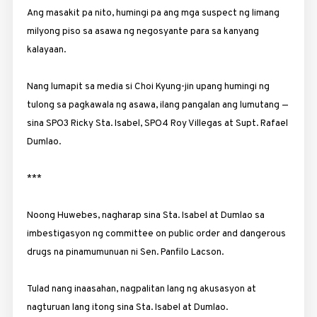
Ang masakit pa nito, humingi pa ang mga suspect ng limang
milyong piso sa asawa ng negosyante para sa kanyang
kalayaan.
Nang lumapit sa media si Choi Kyung-jin upang humingi ng
tulong sa pagkawala ng asawa, ilang pangalan ang lumutang —
sina SPO3 Ricky Sta. Isabel, SPO4 Roy Villegas at Supt. Rafael
Dumlao.
***
Noong Huwebes, nagharap sina Sta. Isabel at Dumlao sa
imbestigasyon ng committee on public order and dangerous
drugs na pinamumunuan ni Sen. Panfilo Lacson.
Tulad nang inaasahan, nagpalitan lang ng akusasyon at
nagturuan lang itong sina Sta. Isabel at Dumlao.