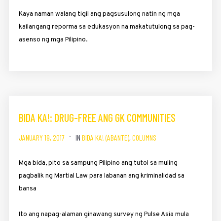
Kaya naman walang tigil ang pagsusulong natin ng mga
kailangang reporma sa edukasyon na makatutulong sa pag-
asenso ng mga Pilipino.
BIDA KA!: DRUG-FREE ANG GK COMMUNITIES
JANUARY 19, 2017
IN
BIDA KA! (ABANTE)
,
COLUMNS
Mga bida, pito sa sampung ­Pilipino ang tutol sa muling
pagbalik ng Martial Law para labanan ang kriminalidad sa
bansa
Ito ang napag-alaman gina­wang survey ng Pulse Asia mula