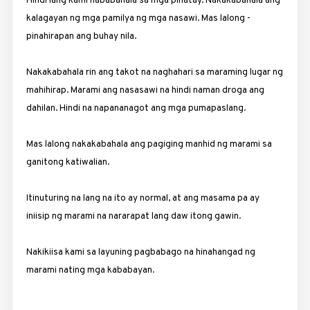
Hindi lang kami nababahala sa mga pinatay. Nakakabahala­ ang
kalagayan ng mga pamilya ng mga nasawi. Mas lalong ­
pinahirapan ang buhay nila.
Nakakabahala rin ang takot na naghahari sa maraming lugar ng
mahihirap. Marami ang nasasawi na hindi naman droga ang
dahilan. Hindi na napananagot ang mga pumapaslang.
Mas lalong nakakabahala ang pagiging manhid ng marami sa
ganitong katiwalian.
Itinuturing na lang na ito ay normal, at ang masama pa ay
iniisip ng marami na nararapat lang daw itong gawin.
Nakikiisa kami sa layuning pagbabago na hinahangad ng
marami nating mga kababayan.