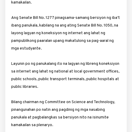
kamakailan.
Ang Senate Bill No. 1277 pinagsama-samang bersiyon ng iba’t
ibang panukala, kabilang na ang ating Senate Bill No. 1050, na
layong lagyan ng koneksiyon ng internet ang lahat ng
pampublikong paaralan upang makatulong sa pag-aaral ng
mga estudyante.
Layunin po ng panukalang ito na lagyan ng libreng koneksiyon
sa internet ang lahat ng national at local government ­offices,
public schools, public transport terminals, public ­hospitals at
public libraries.
Bilang chairman ng Committee on Science and Techno­logy,
pinangunahan po natin ang pagdinig ng mga nasabing
panukala at pagbalangkas sa bersiyon nito na isinumite
kamakailan sa plenaryo.