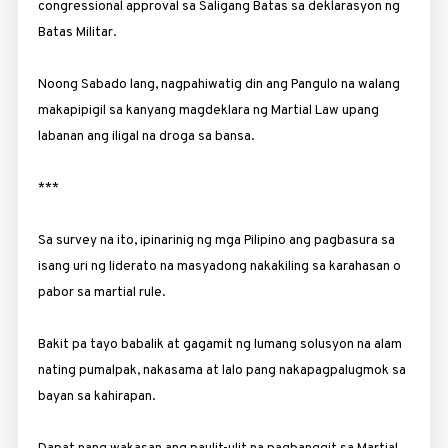
congressional approval sa Saligang Batas sa deklarasyon ng
Batas Militar.
Noong Sabado lang, nagpahiwatig din ang Pangulo na walang
makapipigil sa kanyang magdeklara ng Martial Law upang
labanan ang iligal na droga sa bansa.
***
Sa survey na ito, ipinarinig ng mga Pilipino ang pagbasura sa
isang uri ng liderato na masyadong nakakiling sa karahasan o
pabor sa martial rule.
Bakit pa tayo babalik at gagamit ng lumang solusyon na alam
nating pumalpak, nakasama at lalo pang nakapagpa­lugmok sa
bayan sa kahirapan.