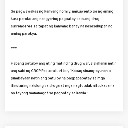
Sa pagwawakas ng kanyang homily, naikuwento pa ng aming
kura paroko ang nangyaring pagpatay sa isang drug
surrenderee sa tapat ng kanyang bahay na nasasakupan ng
aming parokya.
***
Habang patuloy ang ating matinding drug war, alalahanin natin
ang sabi ng CBCP Pastoral Letter, “Kapag sinang-­ayunan o
pinabayaan natin ang patuloy na pagpapapatay sa mga
itinuturing nalulong sa droga at mga nagtutulak nito, kasama
na t­ayong mananagot sa pagpatay sa kanila.”