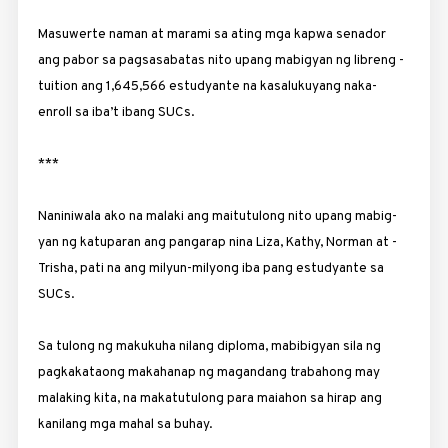
Masuwerte naman at marami sa ating mga kapwa senador
ang pabor sa pagsasabatas nito upang mabigyan ng libreng ­
tuition ang 1,645,566 estudyante na kasalukuyang naka-
enroll sa iba’t ibang SUCs.
***
Naniniwala ako na malaki ang maitutulong nito upang mabig­
yan ng katuparan ang pangarap nina Liza, Kathy, Norman at ­
Trisha, pati na ang milyun-milyong iba pang estudyante sa
SUCs.
Sa tulong ng makukuha nilang diploma, mabibigyan sila ng
pagkakataong makahanap ng magandang trabahong may
malaking kita, na makatutulong para maiahon sa hirap ang
kanilang mga mahal sa buhay.