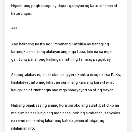
Ngunit ang pagbabago ay dapat gabayan ng katotohanan at
katarungan.
***
Ang hakbang na ito ng Simbahang Katolika ay bahagi ng
katungkulan nitong alalayan ang mga tupa, lalo na sa mga
ganitong panahong kailangan natin ng tamang paggabay.
Sa pagtalakay ng sulat ukol sa giyera kontra droga at sa EJKs,
hinihikayat nito ang lahat na suriin ang kanilang karakter at
kaugalian at timbangin ang mga nangyayari sa ating bayan.
Habang binabasa ng aming kura paroko ang sulat, batid ko na
malalim na nakikinig ang mga nasa loob ng simbahan, ­senyales
na ramdam naming lahat ang kahalagahan at bigat ng
nilalaman nito.