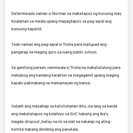
Determinado naman si Norman na makatapos ng kursong may
kinalaman sa media upang mapagtapos sa pag-aaral ang
bunsong kapatid.
Todo naman ang pag-aaral ni Trisha para matupad ang ­
pangarap na maging guro sa isang public school.
Sa ganitong paraan, naniniwala si Trisha na makatutulong para
mahubog ang kanilang karakter na magagamit upang maging
kapaki-pakinabang na mamamayan ng bansa.
Subalit ang masaklap na katotohanan dito, isa lang sa kanila
ang makatatapos ng kolehiyo sa SUC habang ang iba’y
magda-dropout, batay na rin sa ulat na nakalap ng ating ­
komite habang dinidinig ang panukala.