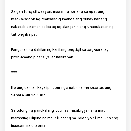
Sa ganitong sitwasyon, maaaring isa lang sa apat ang
magkakaroon ng tsansang gumanda ang buhay habang
nakasabit naman sa balag ng alanganin ang kinabukasan ng
tatlong iba pa.
Pangunahing dahilan ng kanilang pagtigil sa pag-aaral ay
problemang pinansiyal at kahirapan.
***
Ito ang dahilan kaya ipinupursige natin na maisabatas ang
Senate Bill No. 1304.
Sa tulong ng panukalang ito, mas mabibigyan ang mas
maraming Pilipino na makatuntong sa kolehiyo at makuha ang
inaasam na diploma.