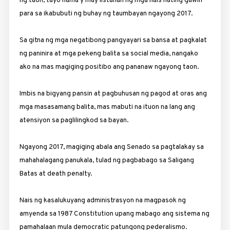
ng taon, tayo nama’y may listahan ng mga nais nating gawin
para sa ikabubuti ng buhay ng taumbayan ngayong 2017.
Sa gitna ng mga negatibong pangyayari sa bansa at pagkalat
ng paninira at mga pekeng balita sa social media, nangako
ako na mas magiging positibo ang pananaw ngayong taon.
Imbis na bigyang pansin at pagbuhusan ng pagod at oras ang
mga masasamang balita, mas mabuti na ituon na lang ang
atensiyon sa paglilingkod sa bayan.
Ngayong 2017, magiging abala ang Senado sa pagtalakay sa
mahahalagang panukala, tulad ng pagbabago sa Saligang
Batas at death penalty.
Nais ng kasalukuyang administrasyon na magpasok ng
amyenda sa 1987 Constitution upang mabago ang sistema ng
pamahalaan mula democratic patungong pederalismo.