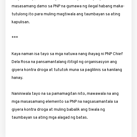
masasamang damo sa PNP na gumawa ng ilegal habang maka­
tutulong ito para muling magtiwala ang taumba­yan sa ating
kapulisan.
***
Kaya naman isa tayo sa mga natuwa nang ihayag ni PNP Chief
Dela Rosa na pansaman­talang ititigil ng orga­ni­sasyon ang
giyera kontra droga at tututok muna sa paglilinis sa kanilang
hanay.
Naniniwala tayo na sa pamamagitan nito, mawawala na ang
mga masasamang elemento sa PNP na nagsasamantala sa
giyera kontra droga at muling babalik ang tiwala ng
taumbayan sa ating mga alagad ng batas.