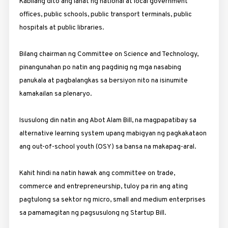
Kabilang dito ang lahat ng national at local government
offices, public schools, public transport terminals, public
hospitals at public libraries.
Bilang chairman ng Committee on Science and Technology,
pina­ngunahan po natin ang pagdinig ng mga nasabing
panukala at pagbalangkas sa bersiyon nito na isinumite
kamakailan sa plenaryo.
Isusulong din natin ang Abot Alam Bill, na magpapatibay sa
alternative learning system upang mabigyan ng pagkakataon
ang out-of-school youth (OSY) sa bansa na makapag-aral.
Kahit hindi na natin hawak ang committee on trade,
commerce and entrepreneurship, tuloy pa rin ang ating
pagtulong sa sektor ng micro, small and medium enterprises
sa pamamagitan ng pagsusulong ng Startup Bill.