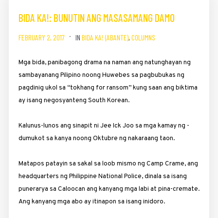
BIDA KA!: BUNUTIN ANG MASASAMANG DAMO
FEBRUARY 2, 2017
IN
BIDA KA! (ABANTE)
,
COLUMNS
Mga bida, panibagong drama na naman ang natunghayan ng
sambayanang Pilipino noong Huwebes sa pagbubukas ng
pagdinig ukol sa “tokhang for ransom” kung saan ang biktima
ay isang negosyanteng South Korean.
Kalunus-lunos ang sinapit ni Jee Ick Joo sa mga kamay ng ­
dumukot sa kanya noong Oktubre ng nakaraang taon.
Matapos patayin sa sakal sa loob mismo ng Camp Crame, ang
headquarters ng Philippine National­ ­Police, dinala sa isang
punerarya sa Caloocan ang kanyang mga labi at pina-cremate.
Ang kanyang mga abo ay itinapon sa isang inidoro.