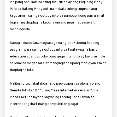
Isa pang panukala na ating tututukan ay ang Pagkaing Pinoy
Para sa Batang Pinoy Act, na makakatulong tugunan ang
kagutuman sa mga estudyante sa pampublikong paaralan at
bigyan ng dagdag na kabuhayan ang mga magsasaka’t
mangingisda.
Kapag naisabatas, magsasagawa ng epektibong feeding
program para sa mga estudyante sa tinatawag na basic
education at ang produktong gagamitin dito ay kukunin mula
sa lokal na magsasaka at mangingisda upang mabigyan sila ng
dagdag na kita.
Maliban dito, nakatakda nang pag-usapan sa plenaryo ang
Senate Bill No. 1277 o ang “Free Internet Access in Public
Places Act” na layong lagyan ng libreng koneksiyon sa
internet ang iba’t ibang pampublikong lugar.