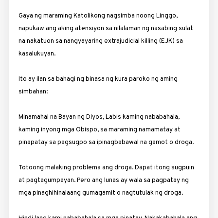
Gaya ng maraming Katolikong nagsimba noong Linggo,
napukaw ang ­aking atensiyon sa nilalaman ng ­nasabing sulat
na nakatuon sa nangyayaring extrajudicial killing (EJK) sa
kasalukuyan.
Ito ay ilan sa bahagi ng binasa ng kura paroko ng aming
simbahan:
Minamahal na Bayan ng Diyos, Labis kaming nababahala,
kaming inyong mga Obispo, sa maraming namamatay at
pinapatay sa pagsugpo sa ipinagbabawal na gamot o droga.
Totoong malaking problema ang droga. Dapat itong sugpuin
at pagtagumpayan. Pero ang lunas ay wala sa pagpatay ng
mga pinaghihinalaang gumagamit o nagtutulak ng droga.