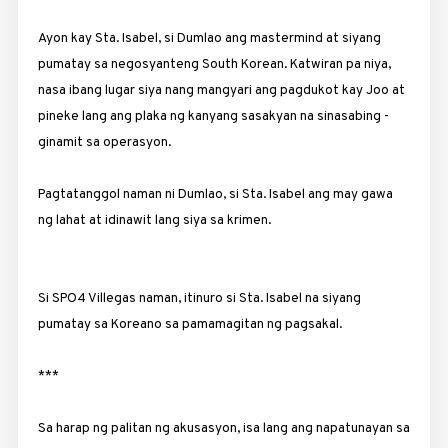
Ayon kay Sta. Isabel, si Dumlao ang mastermind at siyang
pumatay sa negosyanteng South Korean. Katwiran pa niya,
nasa ibang lugar siya nang mangyari ang pagdukot kay Joo at
pineke lang ang plaka ng kanyang sasakyan na sinasabing ­
ginamit sa operasyon.
Pagtatanggol naman ni Dumlao, si Sta. Isabel ang may gawa
ng lahat at idinawit lang siya sa krimen.
Si SPO4 Villegas naman, itinuro si Sta. Isabel na siyang
pumatay sa Koreano sa pamamagitan ng pagsakal.
***
Sa harap ng palitan ng akusasyon, isa lang ang napatunaya­n sa