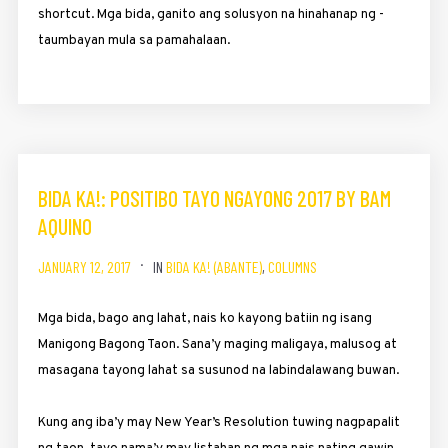
shortcut. Mga bida, ganito ang solusyon na hinahanap ng ­
taumbayan mula sa pamahalaan.
BIDA KA!: POSITIBO TAYO NGAYONG 2017 BY BAM
AQUINO
JANUARY 12, 2017
IN
BIDA KA! (ABANTE)
,
COLUMNS
Mga bida, bago ang lahat, nais ko kayong batiin ng isang
Manigong Bagong Taon. Sana’y maging maligaya, malusog at
masagana tayong lahat sa susunod na labindalawang buwan.
Kung ang iba’y may New Year’s Resolution tuwing nagpapalit