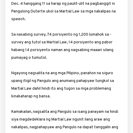
Dec. 4 hanggang 11 sa harap ng paulit-ulit na pagbanggit ni
Pangulong Duterte ukol sa Martial Law sa mga nakalipas na
speech.
Sa nasabing survey, 74 por­siyento ng 1,200 lumahok sa ­
survey ang tutol sa Martial Law, 14 por­siyento ang pabor
habang 14 porsiyento naman ang nagsabing maaari silang
pumayag o tumutol.
Ngayong nagsalita na ang mga Pilipino, panahon na ­siguro
upang itigil ng Pangulo ang anumang pahapyaw tungkol sa
Martial Law dahil hindi ito ang tugon sa mga problemang
kinakaharap ng bansa.
Kamakailan, nagsalita ang Pangulo sa isang panayam na hindi
siya magdedeklara ng Martial Law ngunit ilang araw ang
nakalipas, nagpahapyaw ang Pangulo na dapat tanggalin ang