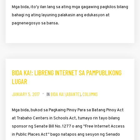
Mga bida, ito’y ilan lang sa ating mga gaga­wing pagkilos bilang
bahagi ng ating layuning pa­lakasin ang edukasyon at
pagnenegosyo sa bansa.
BIDA KA!: LIBRENG INTERNET SA PAMPUBLIKONG
LUGAR
JANUARY 5, 2017
IN
BIDA KA! (ABANTE)
,
COLUMNS
Mga bida, bukod sa Pagkaing Pinoy Para sa Batang Pinoy Act
at Trabaho Centers in Schools Act, tumayo rin tayo bilang
sponsor ng Senate Bill No. 1277 o ang “Free Internet Access
in Public Places Act” bago natapos ang sesyon ng Senado