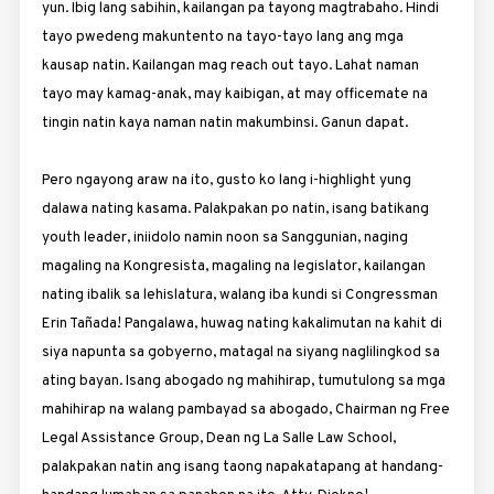
yun. Ibig lang sabihin, kailangan pa tayong magtrabaho. Hindi
tayo pwedeng makuntento na tayo-tayo lang ang mga
kausap natin. Kailangan mag reach out tayo. Lahat naman
tayo may kamag-anak, may kaibigan, at may officemate na
tingin natin kaya naman natin makumbinsi. Ganun dapat.
Pero ngayong araw na ito, gusto ko lang i-highlight yung
dalawa nating kasama. Palakpakan po natin, isang batikang
youth leader, iniidolo namin noon sa Sanggunian, naging
magaling na Kongresista, magaling na legislator, kailangan
nating ibalik sa lehislatura, walang iba kundi si Congressman
Erin Tañada! Pangalawa, huwag nating kakalimutan na kahit di
siya napunta sa gobyerno, matagal na siyang naglilingkod sa
ating bayan. Isang abogado ng mahihirap, tumutulong sa mga
mahihirap na walang pambayad sa abogado, Chairman ng Free
Legal Assistance Group, Dean ng La Salle Law School,
palakpakan natin ang isang taong napakatapang at handang-