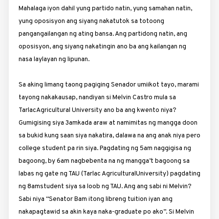
Mahalaga iyon dahil yung partido natin, yung samahan natin,
yung oposisyon ang siyang nakatutok sa totoong
pangangailangan ng ating bansa. Ang partidong natin, ang
oposisyon, ang siyang nakatingin ano ba ang kailangan ng
nasa laylayan ng lipunan.
Sa aking limang taong pagiging Senador umiikot tayo, marami
tayong nakakausap, nandiyan si Melvin Castro mula sa
TarlacAgricultural University ano ba ang kwento niya?
Gumigising siya
3am
kada araw at namimitas ng mangga doon
sa bukid kung saan siya nakatira, dalawa na ang anak niya pero
college student pa rin siya. Pagdating ng
5am
naggigisa ng
bagoong, by
6am
nagbebenta na ng mangga’t bagoong sa
labas ng gate ng TAU (Tarlac AgriculturalUniversity) pagdating
ng
8am
student siya sa loob ng TAU. Ang ang sabi ni Melvin?
Sabi niya “Senator Bam itong libreng tuition iyan ang
nakapagtawid sa akin kaya naka-graduate po ako”. Si Melvin