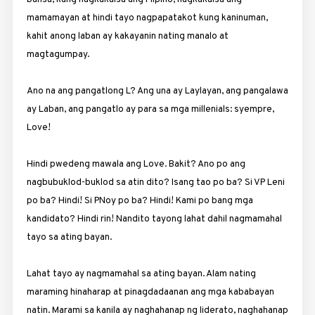
mamamayan at hindi tayo nagpapatakot kung kaninuman,
kahit anong laban ay kakayanin nating manalo at
magtagumpay.
Ano na ang pangatlong L? Ang una ay Laylayan, ang pangalawa
ay Laban, ang pangatlo ay para sa mga millenials: syempre,
Love!
Hindi pwedeng mawala ang Love. Bakit? Ano po ang
nagbubuklod-buklod sa atin dito? Isang tao po ba? Si VP Leni
po ba? Hindi! Si PNoy po ba? Hindi! Kami po bang mga
kandidato? Hindi rin! Nandito tayong lahat dahil nagmamahal
tayo sa ating bayan.
Lahat tayo ay nagmamahal sa ating bayan. Alam nating
maraming hinaharap at pinagdadaanan ang mga kababayan
natin. Marami sa kanila ay naghahanap ng liderato, naghahanap