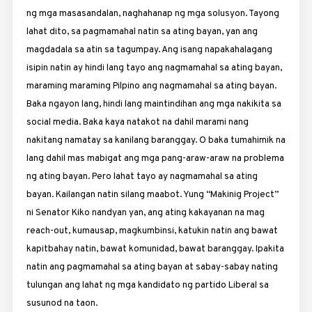
ng mga masasandalan, naghahanap ng mga solusyon. Tayong
lahat dito, sa pagmamahal natin sa ating bayan, yan ang
magdadala sa atin sa tagumpay. Ang isang napakahalagang
isipin natin ay hindi lang tayo ang nagmamahal sa ating bayan,
maraming maraming Pilpino ang nagmamahal sa ating bayan.
Baka ngayon lang, hindi lang maintindihan ang mga nakikita sa
social media. Baka kaya natakot na dahil marami nang
nakitang namatay sa kanilang baranggay. O baka tumahimik na
lang dahil mas mabigat ang mga pang-araw-araw na problema
ng ating bayan. Pero lahat tayo ay nagmamahal sa ating
bayan. Kailangan natin silang maabot. Yung “Makinig Project”
ni Senator Kiko nandyan yan, ang ating kakayanan na mag
reach-out, kumausap, magkumbinsi, katukin natin ang bawat
kapitbahay natin, bawat komunidad, bawat baranggay. Ipakita
natin ang pagmamahal sa ating bayan at sabay-sabay nating
tulungan ang lahat ng mga kandidato ng partido Liberal sa
susunod na taon.