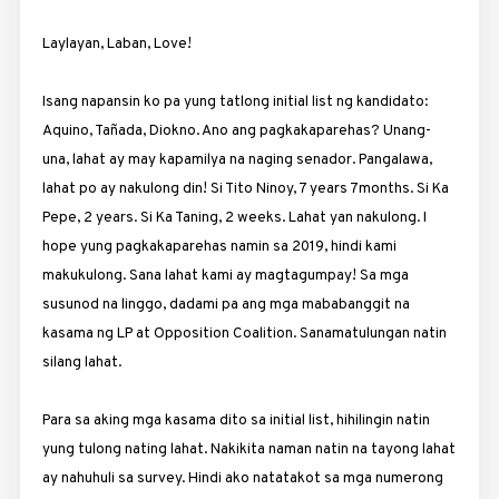
Laylayan, Laban, Love!
Isang napansin ko pa yung tatlong initial list ng kandidato:
Aquino, Tañada, Diokno. Ano ang pagkakaparehas? Unang-
una, lahat ay may kapamilya na naging senador. Pangalawa,
lahat po ay nakulong din! Si Tito Ninoy, 7 years 7months. Si Ka
Pepe, 2 years. Si Ka Taning, 2 weeks. Lahat yan nakulong. I
hope yung pagkakaparehas namin sa 2019, hindi kami
makukulong. Sana lahat kami ay magtagumpay! Sa mga
susunod na linggo, dadami pa ang mga mababanggit na
kasama ng LP at Opposition Coalition. Sanamatulungan natin
silang lahat.
Para sa aking mga kasama dito sa initial list, hihilingin natin
yung tulong nating lahat. Nakikita naman natin na tayong lahat
ay nahuhuli sa survey. Hindi ako natatakot sa mga numerong