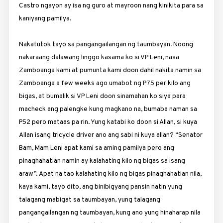
Castro ngayon ay isa ng guro at mayroon nang kinikita para sa
kaniyang pamilya.
Nakatutok tayo sa pangangailangan ng taumbayan. Noong
nakaraang dalawang linggo kasama ko si VP Leni, nasa
Zamboanga kami at pumunta kami doon dahil nakita namin sa
Zamboanga a few weeks ago umabot ng P75 per kilo ang
bigas, at bumalik si VP Leni doon sinamahan ko siya para
macheck ang palengke kung magkano na, bumaba naman sa
P52 pero mataas pa rin. Yung katabi ko doon si Allan, si kuya
Allan isang tricycle driver ano ang sabi ni kuya allan? “Senator
Bam, Mam Leni apat kami sa aming pamilya pero ang
pinaghahatian namin ay kalahating kilo ng bigas sa isang
araw”. Apat na tao kalahating kilo ng bigas pinaghahatian nila,
kaya kami, tayo dito, ang binibigyang pansin natin yung
talagang mabigat sa taumbayan, yung talagang
pangangailangan ng taumbayan, kung ano yung hinaharap nila