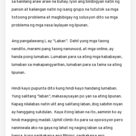
sa kanilang araw araw na buhay. Iyon ang binibigyan natin ng
pansin at kailangan natin ng isang grupo na tututok sa mga
totoong problema at magbibigay ng solusyon dito sa mga
problema ng mga nasa laylayan ng lipunan.
Ang pangalawang L ay “Laban”. Dahil yung mga taong
nandito, marami pang taong nanunuod, at mga online, ay
handa pong lumaban. Lumaban para sa ating mga kababayan,
lumaban sa makapangyarihan, lumaban para sa tama sa ating
lipunan.
Hindi kayo pupunta dito kung hindi kayo handang lumaban.
Yung salitang “laban”, makasaysayan po yan sa ating lipunan.
Kapag nilalabas natin ulit ang salitang laban, ibig sabihin niyan
ay hanggang sukdulan. Kaya itong laban na ito, aaminin ko ay
hindi magiging madali. Uphill climb ito para sa oposisyon pero
naniniwala ako na gaya ng lahat ng naging laban sa ating
bansa, kung nagkakaisa ang Pilpino, nagkakaisa ang