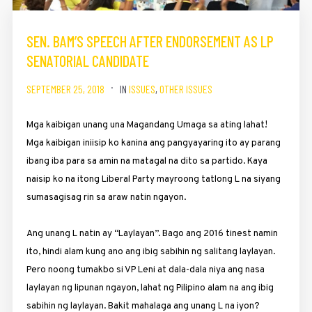
SEN. BAM’S SPEECH AFTER ENDORSEMENT AS LP
SENATORIAL CANDIDATE
SEPTEMBER 25, 2018
IN
ISSUES
,
OTHER ISSUES
Mga kaibigan unang una Magandang Umaga sa ating lahat!
Mga kaibigan iniisip ko kanina ang pangyayaring ito ay parang
ibang iba para sa amin na matagal na dito sa partido. Kaya
naisip ko na itong Liberal Party mayroong tatlong L na siyang
sumasagisag rin sa araw natin ngayon.
Ang unang L natin ay “Laylayan”. Bago ang 2016 tinest namin
ito, hindi alam kung ano ang ibig sabihin ng salitang laylayan.
Pero noong tumakbo si VP Leni at dala-dala niya ang nasa
laylayan ng lipunan ngayon, lahat ng Pilipino alam na ang ibig
sabihin ng laylayan. Bakit mahalaga ang unang L na iyon?