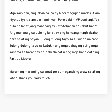
handang lumaban sa panahon na ito, Atty. Diokno!
Mga kaibigan, ang laban na ito ay hindi magiging madali. Alam
niyo po iyan, alam din namin yan. Pero sabi ni VP Leni lagi, “sa
dulo ng lahat, ang mananaig ay katotohanan at kabutihan.”
Ang mananaig sa dulo ng lahat ay ang handang magtrabaho
para sa ating bayan. Tulong-tulong tayo sa susunod na taon.
Tulong-tulong tayo na katukin ang mga bahay ng ating mga
kasama sa barangay at ipakilala natin ang mga kandidato ng
Partido Liberal.
Maraming maraming salamat po at magandang araw sa ating
lahat. Thank you very much.