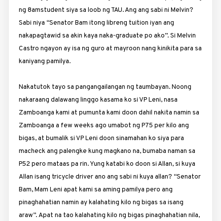
ng
8am
student siya sa loob ng TAU. Ang ang sabi ni Melvin?
Sabi niya “Senator Bam itong libreng tuition iyan ang
nakapagtawid sa akin kaya naka-graduate po ako”. Si Melvin
Castro ngayon ay isa ng guro at mayroon nang kinikita para sa
kaniyang pamilya.
Nakatutok tayo sa pangangailangan ng taumbayan. Noong
nakaraang dalawang linggo kasama ko si VP Leni, nasa
Zamboanga kami at pumunta kami doon dahil nakita namin sa
Zamboanga a few weeks ago umabot ng P75 per kilo ang
bigas, at bumalik si VP Leni doon sinamahan ko siya para
macheck ang palengke kung magkano na, bumaba naman sa
P52 pero mataas pa rin. Yung katabi ko doon si Allan, si kuya
Allan isang tricycle driver ano ang sabi ni kuya allan? “Senator
Bam, Mam Leni apat kami sa aming pamilya pero ang
pinaghahatian namin ay kalahating kilo ng bigas sa isang
araw”. Apat na tao kalahating kilo ng bigas pinaghahatian nila,