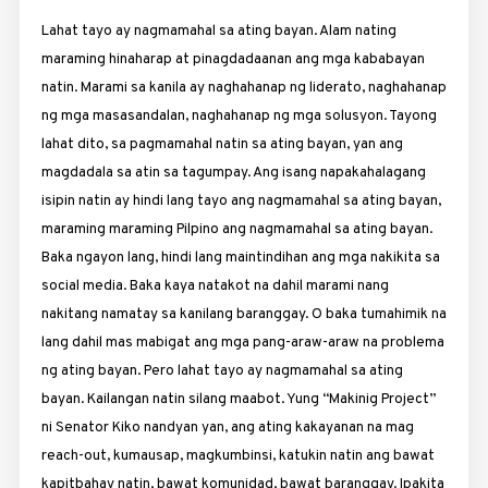
Lahat tayo ay nagmamahal sa ating bayan. Alam nating
maraming hinaharap at pinagdadaanan ang mga kababayan
natin. Marami sa kanila ay naghahanap ng liderato, naghahanap
ng mga masasandalan, naghahanap ng mga solusyon. Tayong
lahat dito, sa pagmamahal natin sa ating bayan, yan ang
magdadala sa atin sa tagumpay. Ang isang napakahalagang
isipin natin ay hindi lang tayo ang nagmamahal sa ating bayan,
maraming maraming Pilpino ang nagmamahal sa ating bayan.
Baka ngayon lang, hindi lang maintindihan ang mga nakikita sa
social media. Baka kaya natakot na dahil marami nang
nakitang namatay sa kanilang baranggay. O baka tumahimik na
lang dahil mas mabigat ang mga pang-araw-araw na problema
ng ating bayan. Pero lahat tayo ay nagmamahal sa ating
bayan. Kailangan natin silang maabot. Yung “Makinig Project”
ni Senator Kiko nandyan yan, ang ating kakayanan na mag
reach-out, kumausap, magkumbinsi, katukin natin ang bawat
kapitbahay natin, bawat komunidad, bawat baranggay. Ipakita