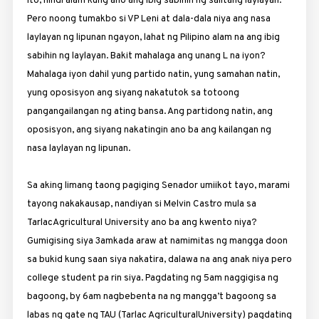
ito, hindi alam kung ano ang ibig sabihin ng salitang laylayan.
Pero noong tumakbo si VP Leni at dala-dala niya ang nasa
laylayan ng lipunan ngayon, lahat ng Pilipino alam na ang ibig
sabihin ng laylayan. Bakit mahalaga ang unang L na iyon?
Mahalaga iyon dahil yung partido natin, yung samahan natin,
yung oposisyon ang siyang nakatutok sa totoong
pangangailangan ng ating bansa. Ang partidong natin, ang
oposisyon, ang siyang nakatingin ano ba ang kailangan ng
nasa laylayan ng lipunan.
Sa aking limang taong pagiging Senador umiikot tayo, marami
tayong nakakausap, nandiyan si Melvin Castro mula sa
TarlacAgricultural University ano ba ang kwento niya?
Gumigising siya
3am
kada araw at namimitas ng mangga doon
sa bukid kung saan siya nakatira, dalawa na ang anak niya pero
college student pa rin siya. Pagdating ng
5am
naggigisa ng
bagoong, by
6am
nagbebenta na ng mangga’t bagoong sa
labas ng gate ng TAU (Tarlac AgriculturalUniversity) pagdating