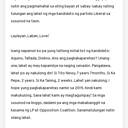
natin ang pagmamahal sa ating bayan at sabay-sabay nating
tulungan ang lahat ng mga kandidato ng partido Liberal sa
susunod na taon.
Laylayan, Laban, Love!
Isang napansin ko pa yung tatlong initial list ng kandidato:
Aquino, Tañada, Diokno. Ano ang pagkakaparehas? Unang-
una, lahat ay may kapamilya na naging senador. Pangalawa,
lahat po ay nakulong din! Si Tito Ninoy, 7 years 7months. Si Ka
Pepe, 2 years. Si Ka Taning, 2 weeks. Lahat yan nakulong. I
hope yung pagkakaparehas namin sa 2019, hindi kami
makukulong. Sana lahat kami ay magtagumpay! Sa mga
susunod na linggo, dadami pa ang mga mababanggit na
kasama ng LP at Opposition Coalition. Sanamatulungan natin
silang lahat.