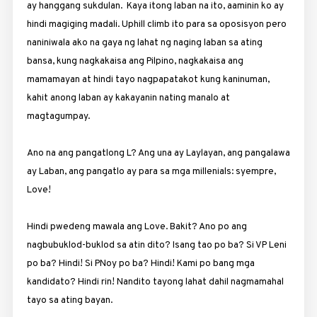
ay hanggang sukdulan. Kaya itong laban na ito, aaminin ko ay
hindi magiging madali. Uphill climb ito para sa oposisyon pero
naniniwala ako na gaya ng lahat ng naging laban sa ating
bansa, kung nagkakaisa ang Pilpino, nagkakaisa ang
mamamayan at hindi tayo nagpapatakot kung kaninuman,
kahit anong laban ay kakayanin nating manalo at
magtagumpay.
Ano na ang pangatlong L? Ang una ay Laylayan, ang pangalawa
ay Laban, ang pangatlo ay para sa mga millenials: syempre,
Love!
Hindi pwedeng mawala ang Love. Bakit? Ano po ang
nagbubuklod-buklod sa atin dito? Isang tao po ba? Si VP Leni
po ba? Hindi! Si PNoy po ba? Hindi! Kami po bang mga
kandidato? Hindi rin! Nandito tayong lahat dahil nagmamahal
tayo sa ating bayan.