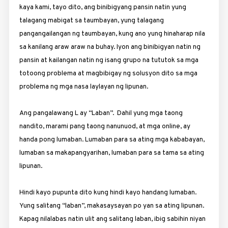
kaya kami, tayo dito, ang binibigyang pansin natin yung
talagang mabigat sa taumbayan, yung talagang
pangangailangan ng taumbayan, kung ano yung hinaharap nila
sa kanilang araw araw na buhay. Iyon ang binibigyan natin ng
pansin at kailangan natin ng isang grupo na tututok sa mga
totoong problema at magbibigay ng solusyon dito sa mga
problema ng mga nasa laylayan ng lipunan.
Ang pangalawang L ay “Laban”. Dahil yung mga taong
nandito, marami pang taong nanunuod, at mga online, ay
handa pong lumaban. Lumaban para sa ating mga kababayan,
lumaban sa makapangyarihan, lumaban para sa tama sa ating
lipunan.
Hindi kayo pupunta dito kung hindi kayo handang lumaban.
Yung salitang “laban”, makasaysayan po yan sa ating lipunan.
Kapag nilalabas natin ulit ang salitang laban, ibig sabihin niyan