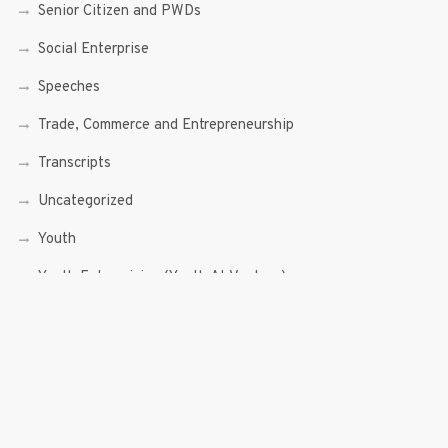
Senior Citizen and PWDs
Social Enterprise
Speeches
Trade, Commerce and Entrepreneurship
Transcripts
Uncategorized
Youth
Youth Enterprising (Youth At Venture)
RECENT POSTS
Sen. Bam Aquino’s Valedictory Speech