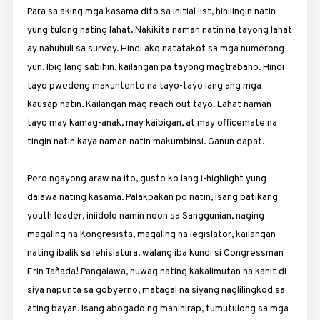
Para sa aking mga kasama dito sa initial list, hihilingin natin
yung tulong nating lahat. Nakikita naman natin na tayong lahat
ay nahuhuli sa survey. Hindi ako natatakot sa mga numerong
yun. Ibig lang sabihin, kailangan pa tayong magtrabaho. Hindi
tayo pwedeng makuntento na tayo-tayo lang ang mga
kausap natin. Kailangan mag reach out tayo. Lahat naman
tayo may kamag-anak, may kaibigan, at may officemate na
tingin natin kaya naman natin makumbinsi. Ganun dapat.
Pero ngayong araw na ito, gusto ko lang i-highlight yung
dalawa nating kasama. Palakpakan po natin, isang batikang
youth leader, iniidolo namin noon sa Sanggunian, naging
magaling na Kongresista, magaling na legislator, kailangan
nating ibalik sa lehislatura, walang iba kundi si Congressman
Erin Tañada! Pangalawa, huwag nating kakalimutan na kahit di
siya napunta sa gobyerno, matagal na siyang naglilingkod sa
ating bayan. Isang abogado ng mahihirap, tumutulong sa mga