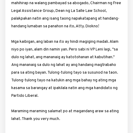
mahihirap na walang pambayad sa abogado, Chairman ng Free
Legal Assistance Group, Dean ng La Salle Law School,
palakpakan natin ang isang taong napakatapang at handang-
handang lumaban sa panahon na ito, Atty. Diokno!
Mga kaibigan, ang laban na ito ay hindi magiging madali. Alam
niyo po iyan, alam din namin yan. Pero sabi ni VP Leni lagi, “sa
dulo ng lahat, ang mananaig ay katotohanan at kabutihan.”
Ang mananaig sa dulo ng lahat ay ang handang magtrabaho
para sa ating bayan. Tulong-tulong tayo sa susunod na taon.
Tulong-tulong tayo na katukin ang mga bahay ng ating mga
kasama sa barangay at ipakilala natin ang mga kandidato ng
Partido Liberal.
Maraming maraming salamat po at magandang araw sa ating
lahat. Thank you very much.