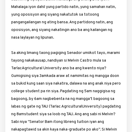
Mahalaga iyon dahil yung partido natin, yung samahan natin,
yung oposisyon ang siyang nakatutok sa totoong
pangangailangan ng ating bansa. Ang partidong natin, ang
oposisyon, ang siyang nakatingin ano ba ang kailangan ng
nasa laylayan ng lipunan.
Sa aking limang taong pagiging Senador umiikot tayo, marami
tayong nakakausap, nandiyan si Melvin Castro mula sa
TarlacAgricultural University ano ba ang kwento niya?
Gumigising siya
3am
kada araw at namimitas ng mangga doon
sa bukid kung saan siya nakatira, dalawa na ang anak niya pero
college student pa rin siya. Pagdating ng
5am
naggigisa ng
bagoong, by
6am
nagbebenta na ng mangga’t bagoong sa
labas ng gate ng TAU (Tarlac AgriculturalUniversity) pagdating
ng
8am
student siya sa loob ng TAU. Ang ang sabi ni Melvin?
Sabi niya “Senator Bam itong libreng tuition iyan ang
nakapagtawid sa akin kaya naka-graduate po ako”. Si Melvin