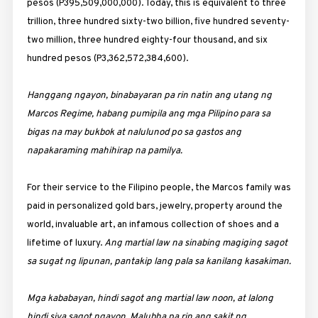
pesos (P395,509,000,000). Today, this is equivalent to three
trillion, three hundred sixty-two billion, five hundred seventy-
two million, three hundred eighty-four thousand, and six
hundred pesos (P3,362,572,384,600).
Hanggang ngayon, binabayaran pa rin natin ang utang ng
Marcos Regime, habang pumipila ang mga Pilipino para sa
bigas na may bukbok at nalulunod po sa gastos ang
napakaraming mahihirap na pamilya.
For their service to the Filipino people, the Marcos family was
paid in personalized gold bars, jewelry, property around the
world, invaluable art, an infamous collection of shoes and a
lifetime of luxury.
Ang martial law na sinabing magiging sagot
sa sugat ng lipunan, pantakip lang pala sa kanilang kasakiman.
Mga kababayan, hindi sagot ang martial law noon, at lalong
hindi siya sagot ngayon. Malubha pa rin ang sakit ng