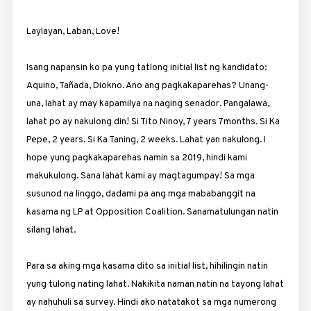
Laylayan, Laban, Love!
Isang napansin ko pa yung tatlong initial list ng kandidato:
Aquino, Tañada, Diokno. Ano ang pagkakaparehas? Unang-
una, lahat ay may kapamilya na naging senador. Pangalawa,
lahat po ay nakulong din! Si Tito Ninoy, 7 years 7months. Si Ka
Pepe, 2 years. Si Ka Taning, 2 weeks. Lahat yan nakulong. I
hope yung pagkakaparehas namin sa 2019, hindi kami
makukulong. Sana lahat kami ay magtagumpay! Sa mga
susunod na linggo, dadami pa ang mga mababanggit na
kasama ng LP at Opposition Coalition. Sanamatulungan natin
silang lahat.
Para sa aking mga kasama dito sa initial list, hihilingin natin
yung tulong nating lahat. Nakikita naman natin na tayong lahat
ay nahuhuli sa survey. Hindi ako natatakot sa mga numerong