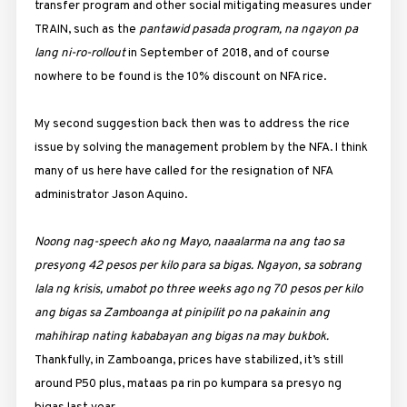
transfer program and other social mitigating measures under
TRAIN, such as the
pantawid pasada program, na ngayon pa
lang ni-ro-rollout
in September of 2018, and of course
nowhere to be found is the 10% discount on NFA rice.
My second suggestion back then was to address the rice
issue by solving the management problem by the NFA. I think
many of us here have called for the resignation of NFA
administrator Jason Aquino.
Noong nag-speech ako ng Mayo, naaalarma na ang tao sa
presyong 42 pesos per kilo para sa bigas. Ngayon, sa sobrang
lala ng krisis, umabot po three weeks ago ng 70 pesos per kilo
ang bigas sa Zamboanga at pinipilit po na pakainin ang
mahihirap nating kababayan ang bigas na may bukbok.
Thankfully, in Zamboanga, prices have stabilized, it’s still
around P50 plus, mataas pa rin po kumpara sa presyo ng