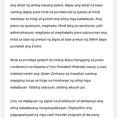
ang lahat ng aming kayang gawin, ibigay ang lahat na kaya
naming ibigay para hindi na po malunod sa gastos at hindi
mamatay sa hirap at gutom ang ating mga kababayan. Ang
plano ng oposisyon, magkaisa. Hindi lang po oposisyon, pati
administrasyon, magkaisa at magtrabaho para solusyunan ang
krisis sa taas ng presyo ng bigas at taas-presyo ng bilihin bago
pumatak ang Enero.
Mula sa privilege speech ko noong Mayo hanggang sa press
conference na kasama si Vice President Robredo noong Lunes,
inilahad namin ang Oplan Ginhawa na inasahan naming
magiging lunas sa hirap na hinaharap ng ating mga
kababayan. Tatlong solusyon, tatlong aksyon po:
Una, na mabigyan ng sapat na proteksyon at benepisyo ang
ating kababayang nangangailangan. Pagbutihin ang
pagpapatupad ng mga cash transfer program at iba pang