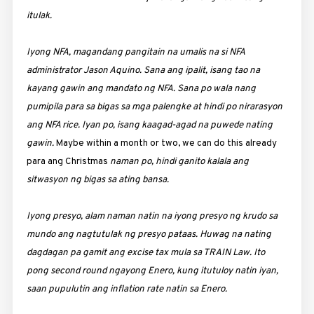
itulak.
Iyong NFA, magandang pangitain na umalis na si NFA
administrator Jason Aquino. Sana ang ipalit, isang tao na
kayang gawin ang mandato ng NFA. Sana po wala nang
pumipila para sa bigas sa mga palengke at hindi po nirarasyon
ang NFA rice. Iyan po, isang kaagad-agad na puwede nating
gawin.
Maybe within a month or two, we can do this already
para ang Christmas
naman po, hindi ganito kalala ang
sitwasyon ng bigas sa ating bansa.
Iyong presyo, alam naman natin na iyong presyo ng krudo sa
mundo ang nagtutulak ng presyo pataas. Huwag na nating
dagdagan pa gamit ang excise tax mula sa TRAIN Law. Ito
pong second round ngayong Enero, kung itutuloy natin iyan,
saan pupulutin ang inflation rate natin sa Enero.