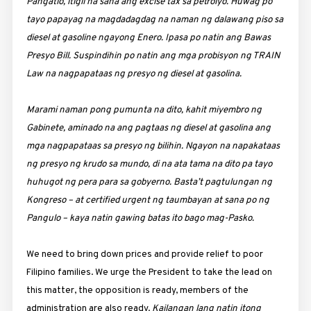
Pangatlo, itigil na sana ang excise tax sa petrolyo. Huwag po
tayo papayag na magdadagdag na naman ng dalawang piso sa
diesel at gasoline ngayong Enero. Ipasa po natin ang Bawas
Presyo Bill. Suspindihin po natin ang mga probisyon ng TRAIN
Law na nagpapataas ng presyo ng diesel at gasolina.
Marami naman pong pumunta na dito, kahit miyembro ng
Gabinete, aminado na ang pagtaas ng diesel at gasolina ang
mga nagpapataas sa presyo ng bilihin. Ngayon na napakataas
ng presyo ng krudo sa mundo, di na ata tama na dito pa tayo
huhugot ng pera para sa gobyerno. Basta’t pagtulungan ng
Kongreso – at certified urgent ng taumbayan at sana po ng
Pangulo – kaya natin gawing batas ito bago mag-Pasko.
We need to bring down prices and provide relief to poor
Filipino families. We urge the President to take the lead on
this matter, the opposition is ready, members of the
administration are also ready.
Kailangan lang natin itong