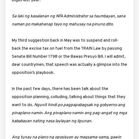
bigas last year.
Sa laki ng kasalanan ng NFA Administrator sa taumbayan, sana
naman po makahanap tayo ng mahusay na pinuno dito.
My third suggestion back in May was to suspend and roll-
back the excise tax on fuel from the TRAIN Law by passing
Senate Bill Number 1798 or the Bawas Presyo Bill. I will admit,
dear countrymen, that speech was actually a glimpse into the
opposition’s playbook.
In the past few days, there has been talk about the
opposition planning, colluding, talking about things that they
want to do.
Ngunit hindi po pagpapabagsak ng gobyerno ang
pinaplano namin. Ang pinaplano namin ang pag-angat ng mga
kababayan nating nasa laylayan ng lipunan.
Ang tunay na plano ng oposisyon ay magsama-sama, gawin