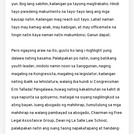
yun. Ibig lang sabihin, kailangan pa tayong magtrabaho. Hindi
tayo pwedeng makuntento na tayo-tayo lang ang mga
kausap natin. Kailangan mag reach out tayo. Lahat naman
tayo may kamag-anak, may kaibigan, at may officemate na
tingin natin kaya naman natin makumbinsi. Ganun dapat.
Pero ngayong araw na ito, gusto ko lang i-highlight yung
dalawa nating kasama. Palakpakan po natin, isang batikang
youth leader, iniidolo namin noon sa Sanggunian, naging
magaling na Kongresista, magaling na legislator, kailangan
nating ibalik sa lehislatura, walang iba kundi si Congressman
Erin Tañada! Pangalawa, huwag nating kakalimutan na kahit di
siya napunta sa gobyerno, matagal na siyang naglilingkod sa
ating bayan. Isang abogado ng mahihirap, tumutulong sa mga
mahihirap na walang pambayad sa abogado, Chairman ng Free
Legal Assistance Group, Dean ng La Salle Law School,
palakpakan natin ang isang taong napakatapang at handang-