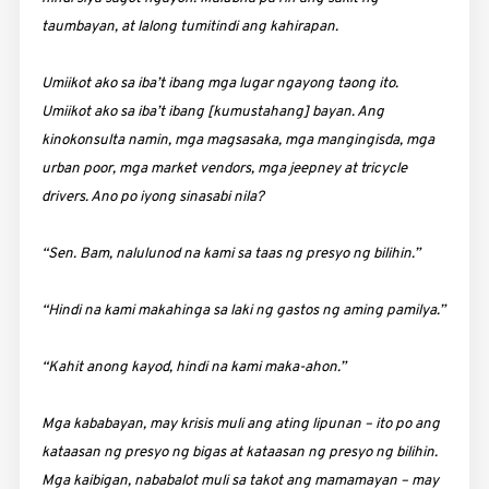
taumbayan, at lalong tumitindi ang kahirapan.
Umiikot ako sa iba’t ibang mga lugar ngayong taong ito.
Umiikot ako sa iba’t ibang [kumustahang] bayan. Ang
kinokonsulta namin, mga magsasaka, mga mangingisda, mga
urban poor, mga market vendors, mga jeepney at tricycle
drivers. Ano po iyong sinasabi nila?
“Sen. Bam, nalulunod na kami sa taas ng presyo ng bilihin.”
“Hindi na kami makahinga sa laki ng gastos ng aming pamilya.”
“Kahit anong kayod, hindi na kami maka-ahon.”
Mga kababayan, may krisis muli ang ating lipunan – ito po ang
kataasan ng presyo ng bigas at kataasan ng presyo ng bilihin.
Mga kaibigan, nababalot muli sa takot ang mamamayan – may