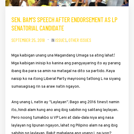
SEN. BAM’S SPEECH AFTER ENDORSEMENT AS LP
SENATORIAL CANDIDATE
SEPTEMBER 25, 2018
IN
ISSUES
,
OTHER ISSUES
Mga kaibigan unang una Magandang Umaga sa ating lahat!
Mga kaibigan iniisip ko kanina ang pangyayaring ito ay parang
ibang iba para sa amin na matagal na dito sa partido. Kaya
naisip ko na itong Liberal Party mayroong tatlong L na siyang
sumasagisag rin sa araw natin ngayon.
Ang unang L natin ay “Laylayan”. Bago ang 2016 tinest namin
ito, hindi alam kung ano ang ibig sabihin ng salitang laylayan.
Pero noong tumakbo si VP Leni at dala-dala niya ang nasa
laylayan ng lipunan ngayon, lahat ng Pilipino alam na ang ibig
sabihin ng laylayan. Bakit mahalaga ang unang L na iyon?