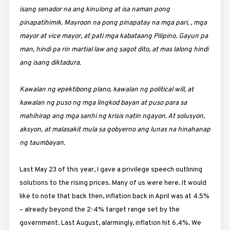
isang senador na ang kinulong at isa naman pong
pinapatihimik. Mayroon na pong pinapatay na mga pari, , mga
mayor at vice mayor, at pati mga kabataang Pilipino. Gayun pa
man, hindi pa rin martial law ang sagot dito, at mas lalong hindi
ang isang diktadura.
Kawalan ng epektibong plano, kawalan ng political will, at
kawalan ng puso ng mga lingkod bayan at puso para sa
mahihirap ang mga sanhi ng krisis natin ngayon. At solusyon,
aksyon, at malasakit mula sa gobyerno ang lunas na hinahanap
ng taumbayan.
Last May 23 of this year, I gave a privilege speech outlining
solutions to the rising prices. Many of us were here. It would
like to note that back then, inflation back in April was at 4.5%
– already beyond the 2-4% target range set by the
government. Last August, alarmingly, inflation hit 6.4%. We