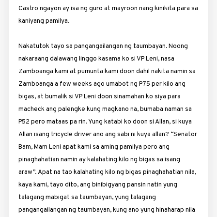
Castro ngayon ay isa ng guro at mayroon nang kinikita para sa
kaniyang pamilya.
Nakatutok tayo sa pangangailangan ng taumbayan. Noong
nakaraang dalawang linggo kasama ko si VP Leni, nasa
Zamboanga kami at pumunta kami doon dahil nakita namin sa
Zamboanga a few weeks ago umabot ng P75 per kilo ang
bigas, at bumalik si VP Leni doon sinamahan ko siya para
macheck ang palengke kung magkano na, bumaba naman sa
P52 pero mataas pa rin. Yung katabi ko doon si Allan, si kuya
Allan isang tricycle driver ano ang sabi ni kuya allan? “Senator
Bam, Mam Leni apat kami sa aming pamilya pero ang
pinaghahatian namin ay kalahating kilo ng bigas sa isang
araw”. Apat na tao kalahating kilo ng bigas pinaghahatian nila,
kaya kami, tayo dito, ang binibigyang pansin natin yung
talagang mabigat sa taumbayan, yung talagang
pangangailangan ng taumbayan, kung ano yung hinaharap nila