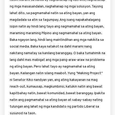
ng mga masasandalan, naghahanap ng mga solusyon. Tayong
lahat dito, sa pagmamahal natin sa ating bayan, yan ang
magdadala sa atin sa tagumpay. Ang isang napakahalagang
isipin natin ay hindi lang tayo ang nagmamahal sa ating bayan,
maraming maraming Pilpino ang nagmamahal sa ating bayan.
Baka ngayon lang, hindi lang maintindihan ang mga nakikita sa
social media. Baka kaya natakot na dahil marami nang
nakitang namatay sa kanilang baranggay. O baka tumahimik na
lang dahil mas mabigat ang mga pang-araw-araw na problema
ng ating bayan. Pero lahat tayo ay nagmamahal sa ating
bayan. Kailangan natin silang maabot. Yung “Makinig Project”
ni Senator Kiko nandyan yan, ang ating kakayanan na mag
reach-out, kumausap, magkumbinsi, katukin natin ang bawat
kapitbahay natin, bawat komunidad, bawat baranggay. Ipakita
natin ang pagmamahal sa ating bayan at sabay-sabay nating
tulungan ang lahat ng mga kandidato ng partido Liberal sa
susunod na taon.