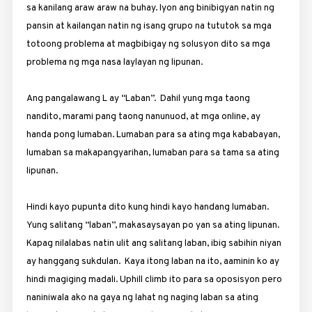
sa kanilang araw araw na buhay. Iyon ang binibigyan natin ng
pansin at kailangan natin ng isang grupo na tututok sa mga
totoong problema at magbibigay ng solusyon dito sa mga
problema ng mga nasa laylayan ng lipunan.
Ang pangalawang L ay “Laban”. Dahil yung mga taong
nandito, marami pang taong nanunuod, at mga online, ay
handa pong lumaban. Lumaban para sa ating mga kababayan,
lumaban sa makapangyarihan, lumaban para sa tama sa ating
lipunan.
Hindi kayo pupunta dito kung hindi kayo handang lumaban.
Yung salitang “laban”, makasaysayan po yan sa ating lipunan.
Kapag nilalabas natin ulit ang salitang laban, ibig sabihin niyan
ay hanggang sukdulan. Kaya itong laban na ito, aaminin ko ay
hindi magiging madali. Uphill climb ito para sa oposisyon pero
naniniwala ako na gaya ng lahat ng naging laban sa ating