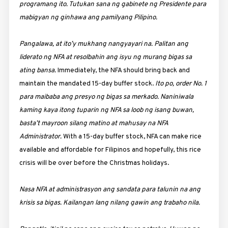
programang ito. Tutukan sana ng gabinete ng Presidente para
mabigyan ng ginhawa ang pamilyang Pilipino.
Pangalawa, at ito’y mukhang nangyayari na. Palitan ang
liderato ng NFA at resolbahin ang isyu ng murang bigas sa
ating bansa.
Immediately, the NFA should bring back and
maintain the mandated 15-day buffer stock.
Ito po, order No. 1
para maibaba ang presyo ng bigas sa merkado. Naniniwala
kaming kaya itong tuparin ng NFA sa loob ng isang buwan,
basta’t mayroon silang matino at mahusay na NFA
Administrator.
With a 15-day buffer stock, NFA can make rice
available and affordable for Filipinos and hopefully, this rice
crisis will be over before the Christmas holidays.
Nasa NFA at administrasyon ang sandata para talunin na ang
krisis sa bigas. Kailangan lang nilang gawin ang trabaho nila.