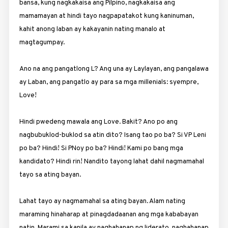
bansa, kung nagkakaisa ang Pilpino, nagkakaisa ang
mamamayan at hindi tayo nagpapatakot kung kaninuman,
kahit anong laban ay kakayanin nating manalo at
magtagumpay.
Ano na ang pangatlong L? Ang una ay Laylayan, ang pangalawa
ay Laban, ang pangatlo ay para sa mga millenials: syempre,
Love!
Hindi pwedeng mawala ang Love. Bakit? Ano po ang
nagbubuklod-buklod sa atin dito? Isang tao po ba? Si VP Leni
po ba? Hindi! Si PNoy po ba? Hindi! Kami po bang mga
kandidato? Hindi rin! Nandito tayong lahat dahil nagmamahal
tayo sa ating bayan.
Lahat tayo ay nagmamahal sa ating bayan. Alam nating
maraming hinaharap at pinagdadaanan ang mga kababayan
natin. Marami sa kanila ay naghahanap ng liderato, naghahanap