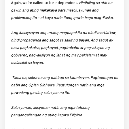
Again, we’re called to be independent.
Hinihiling sa atin na
gawin ang ating makakaya para masolusyunan ang
problemang ito – at kaya natin itong gawin bago mag-Pasko.
Ang kasaysayan ang unang magpapakita na hindi martial law,
hindi propaganda ang sagot sa sakit ng bayan. Ang sagot ay
nasa pagkakaisa, pagkayod, pagtrabaho at pag-aksyon ng
gobyerno, pag-aksiyon ng lahat ng may pakialam at may
malasakit sa bayan.
Tama na, sobra na ang pahirap sa taumbayan. Pagtulungan po
natin ang Oplan Ginhawa. Pagtulungan natin ang mga
puwedeng gawing solusyon na ito.
Solusyunan, aksyunan natin ang mga totoong
pangangailangan ng ating kapwa Pilipino.